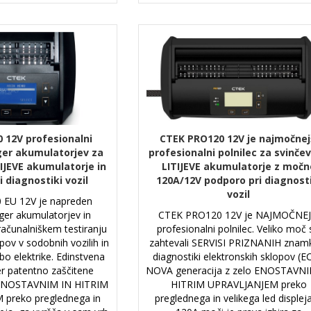
 12V profesionalni
CTEK PRO120 12V je najmočnej
ger akumulatorjev za
profesionalni polnilec za svinčev
TIJEVE akumulatorje in
LITIJEVE akumulatorje z močn
 diagnostiki vozil
120A/12V podporo pri diagnost
vozil
 EU 12V je napreden
rger akumulatorjev in
CTEK PRO120 12V je NAJMOČNEJ
 računalniškem testiranju
profesionalni polnilec. Veliko moč
pov v sodobnih vozilih in
zahtevali SERVISI PRIZNANIH znamk
bo elektrike. Edinstvena
diagnostiki elektronskih sklopov (E
er patentno zaščitene
NOVA generacija z zelo ENOSTAVNI
o ENOSTAVNIM IN HITRIM
HITRIM UPRAVLJANJEM preko
preko preglednega in
preglednega in velikega led displeja