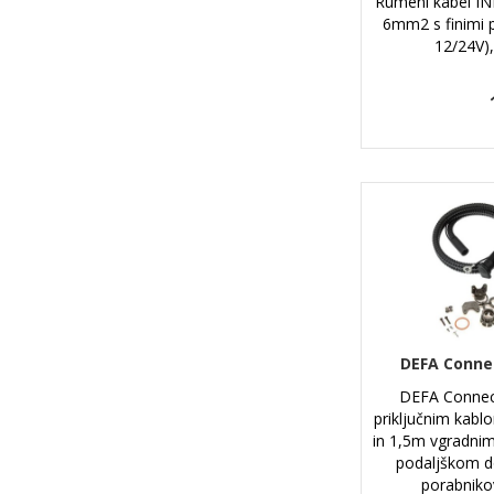
Rumeni kabel I
6mm2 s finimi 
12/24V),
DEFA Connec
DEFA Connect
priključnim kabl
in 1,5m vgradn
podaljškom do 
porabniko