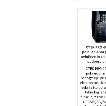
CTEK PRO 60
polnilec-char
svinčeve in LI
podporo pri
CTEK PRO 60
polnilec-cha
nepogrešljiv pri
elektronskih sklo
zelo veliko pora
tehnologija t
funkcije, z zel
UPRAVLJANJEM 