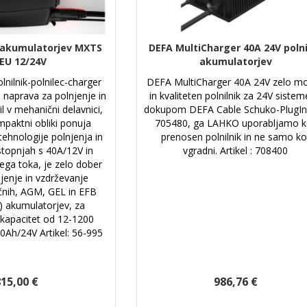
c akumulatorjev MXTS
DEFA MultiCharger 40A 24V poln
 EU 12/24V
akumulatorjev
lnilnik-polnilec-charger
DEFA MultiCharger 40A 24V zelo m
 naprava za polnjenje in
in kvaliteten polnilnik za 24V sistem
l v mehanični delavnici,
dokupom DEFA Cable Schuko-PlugIn,
mpaktni obliki ponuja
705480, ga LAHKO uporabljamo k
ehnologije polnjenja in
prenosen polnilnik in ne samo ko
stopnjah s 40A/12V in
vgradni. Artikel : 708400
ega toka, je zelo dober
njenje in vzdrževanje
ličnih, AGM, GEL in EFB
) akumulatorjev, za
kapacitet od 12-1200
0Ah/24V Artikel: 56-995
15,00 €
986,76 €