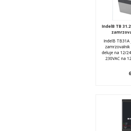
IndelB TB 31.2
zamrzova
IndelB TB31A j
zamrzovalnik 
deluje na 12/2
230VAC na 12
6