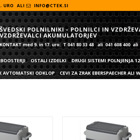
7. URO ALI
INFO@CTEK.SI
ŠVEDSKI POLNILNIKI - POLNILCI IN VZDRŽEV
VZDRŽEVALCI AKUMULATORJEV
KONTAKT med 9. in 17. uro: T 041 80 33 48 ali 041 608 400 ali
BOOSTERJI
OSTALI IZDELKI
DRUGI SISTEMI POLNJENJA 1
X AVTOMATSKI ODKLOP
CEVI ZA ZRAK EBERSPAECHER ALI