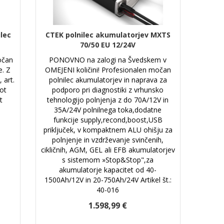
ilec
CTEK polnilec akumulatorjev MXTS
70/50 EU 12/24V
očan
PONOVNO na zalogi na Švedskem v
e. Z
OMEJENI količini! Profesionalen močan
 art.
polnilec akumulatorjev in naprava za
ot
podporo pri diagnostiki z vrhunsko
t
tehnologijo polnjenja z do 70A/12V in
35A/24V polnilnega toka,dodatne
funkcije supply,recond,boost,USB
priključek, v kompaktnem ALU ohišju za
polnjenje in vzdrževanje svinčenih,
cikličnih, AGM, GEL ali EFB akumulatorjev
s sistemom »Stop&Stop",za
akumulatorje kapacitet od 40-
1500Ah/12V in 20-750Ah/24V Artikel št.:
40-016
1.598,99 €