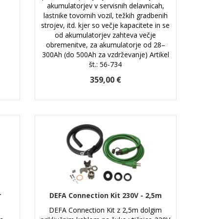
akumulatorjev v servisnih delavnicah,
lastnike tovornih vozil, težkih gradbenih
strojev, itd. kjer so večje kapacitete in se
od akumulatorjev zahteva večje
obremenitve, za akumulatorje od 28–
300Ah (do 500Ah za vzdrževanje) Artikel
št.: 56-734
359,00 €
r
DEFA Connection Kit 230V - 2,5m
DEFA Connection Kit z 2,5m dolgim