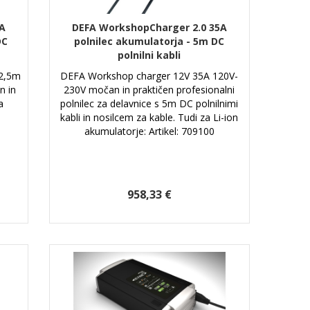
A
DEFA WorkshopCharger 2.0 35A
DC
polnilec akumulatorja - 5m DC
polnilni kabli
 2,5m
DEFA Workshop charger 12V 35A 120V-
n in
230V močan in praktičen profesionalni
a
polnilec za delavnice s 5m DC polnilnimi
kabli in nosilcem za kable. Tudi za Li-ion
akumulatorje: Artikel: 709100
958,33 €