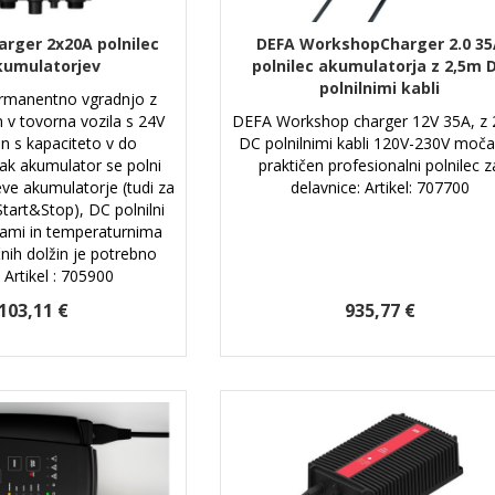
arger 2x20A polnilec
DEFA WorkshopCharger 2.0 35
kumulatorjev
polnilec akumulatorja z 2,5m 
polnilnimi kabli
permanentno vgradnjo z
v tovorna vozila s 24V
DEFA Workshop charger 12V 35A, z
in s kapaciteto v do
DC polnilnimi kabli 120V-230V moča
ak akumulator se polni
praktičen profesionalni polnilec z
eve akumulatorje (tudi za
delavnice: Artikel: 707700
art&Stop), DC polnilni
lkami in temperaturnima
čnih dolžin je potrebno
 Artikel : 705900
.103,11 €
935,77 €