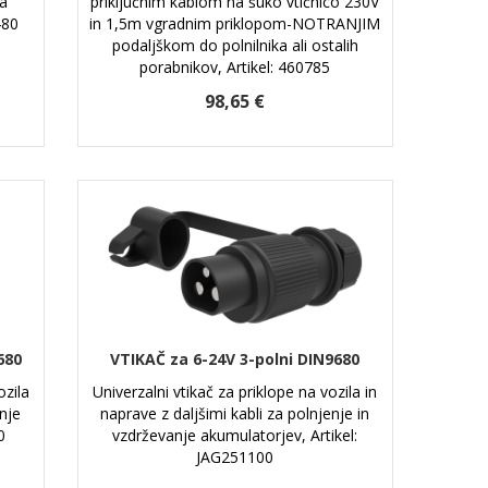
za
priključnim kablom na šuko vtičnico 230V
480
in 1,5m vgradnim priklopom-NOTRANJIM
podaljškom do polnilnika ali ostalih
porabnikov, Artikel: 460785
98,65 €
680
VTIKAČ za 6-24V 3-polni DIN9680
ozila
Univerzalni vtikač za priklope na vozila in
nje
naprave z daljšimi kabli za polnjenje in
0
vzdrževanje akumulatorjev, Artikel:
JAG251100