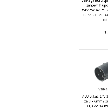
velikega led disp
zahtevnih upo
svinčeve akumul
Li-Ion - LiFePO
od
1
Vtika
ALU vtikač 24V 3
za 3 x 6mm2 ži
11,4 do 14 m