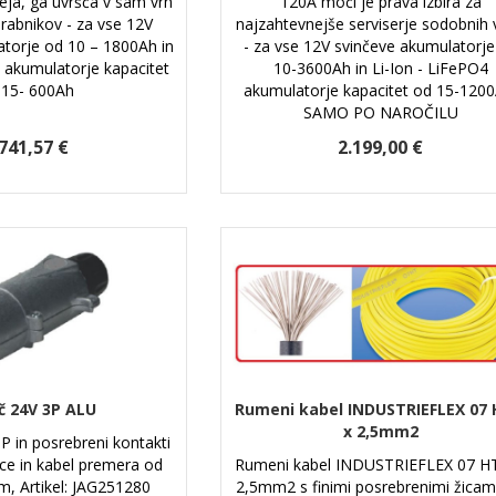
leja, ga uvršča v sam vrh
120A moči je prava izbira za
rabnikov - za vse 12V
najzahtevnejše serviserje sodobnih 
atorje od 10 – 1800Ah in
- za vse 12V svinčeve akumulatorje
4 akumulatorje kapacitet
10-3600Ah in Li-Ion - LiFePO4
 15- 600Ah
akumulatorje kapacitet od 15-1200
SAMO PO NAROČILU
.741,57 €
2.199,00 €
č 24V 3P ALU
Rumeni kabel INDUSTRIEFLEX 07 
x 2,5mm2
P in posrebreni kontakti
ce in kabel premera od
Rumeni kabel INDUSTRIEFLEX 07 HT
m, Artikel: JAG251280
2,5mm2 s finimi posrebrenimi žicami