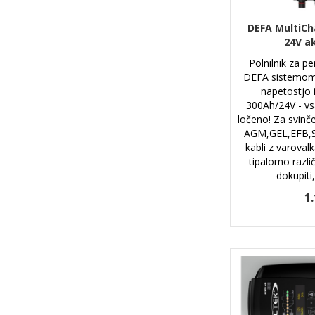
DEFA MultiCh
24V a
Polnilnik za 
DEFA sistemom 
napetostjo 
300Ah/24V - vs
ločeno! Za svinč
AGM,GEL,EFB,St
kabli z varova
tipalomo razli
dokupiti,
1