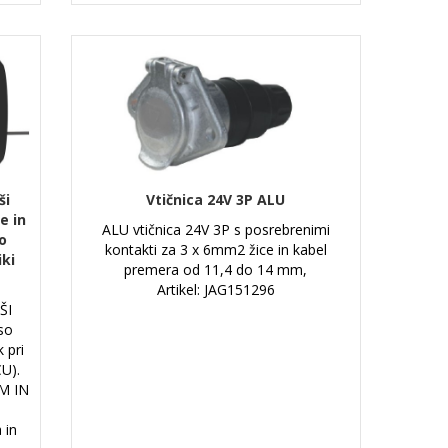
ši
Vtičnica 24V 3P ALU
e in
ALU vtičnica 24V 3P s posrebrenimi
o
kontakti za 3 x 6mm2 žice in kabel
iki
premera od 11,4 do 14 mm,
Artikel: JAG151296
ŠI
 so
 pri
CU).
M IN
 in