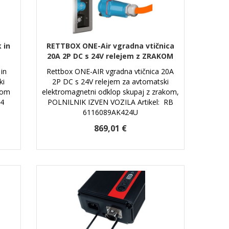
 in
RETTBOX ONE-Air vgradna vtičnica
20A 2P DC s 24V relejem z ZRAKOM
 in
Rettbox ONE-AIR vgradna vtičnica 20A
ki
2P DC s 24V relejem za avtomatski
kom
elektromagnetni odklop skupaj z zrakom,
04
POLNILNIK IZVEN VOZILA Artikel: RB
6116089AK424U
869,01 €