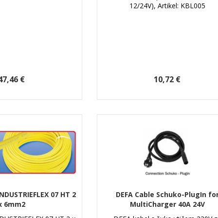
12/24V), Artikel: KBL005
47,46 €
10,72 €
INDUSTRIEFLEX 07 HT 2
DEFA Cable Schuko-PlugIn fo
x 6mm2
MultiCharger 40A 24V