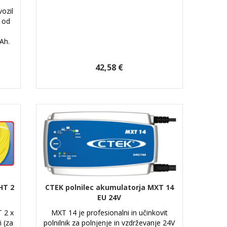
vozil
 od
Ah.
42,58 €
HT 2
CTEK polnilec akumulatorja MXT 14
EU 24V
 2 x
MXT 14 je profesionalni in učinkovit
 (za
polnilnik za polnjenje in vzdrževanje 24V