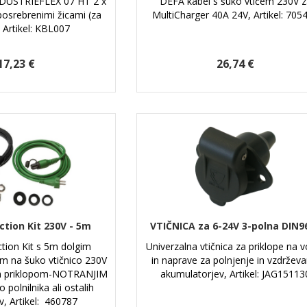
NDUSTRIEFLEX 07 HT 2 x
DEFA kabel s šuko vtičem 230V 
posrebrenimi žicami (za
MultiCharger 40A 24V, Artikel: 705
 Artikel: KBL007
17,23 €
26,74 €
tion Kit 230V - 5m
VTIČNICA za 6-24V 3-polna DIN9
ion Kit s 5m dolgim
Univerzalna vtičnica za priklope na v
om na šuko vtičnico 230V
in naprave za polnjenje in vzdrževa
im priklopom-NOTRANJIM
akumulatorjev, Artikel: JAG15113
polnilnika ali ostalih
v, Artikel: 460787