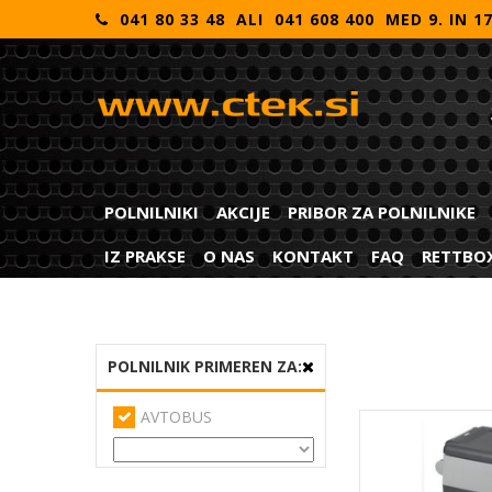
041 80 33 48 ALI 041 608 400 MED 9. IN 1
POLNILNIKI
AKCIJE
PRIBOR ZA POLNILNIKE
IZ PRAKSE
O NAS
KONTAKT
FAQ
RETTBO
POLNILNIK PRIMEREN ZA:
AVTOBUS