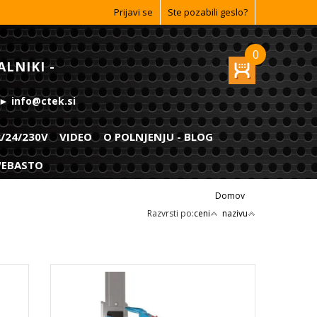
Prijavi se
Ste pozabili geslo?
0
ALNIKI -
 ► info@ctek.si
2/24/230V
VIDEO
O POLNJENJU - BLOG
 WEBASTO
Domov
Razvrsti po:
ceni
nazivu