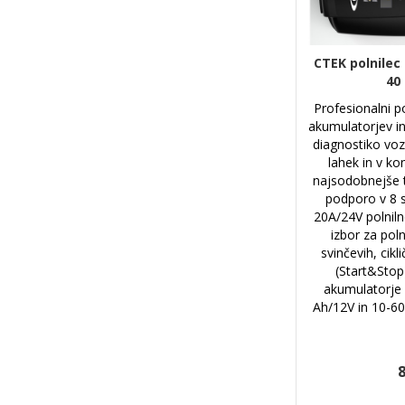
CTEK polnile
40
Profesionalni po
akumulatorjev in
diagnostiko vozi
lahek in v ko
najsodobnejše t
podporo v 8 
20A/24V polniln
izbor za pol
svinčevih, cik
(Start&Stop
akumulatorje 
Ah/12V in 10-60
8