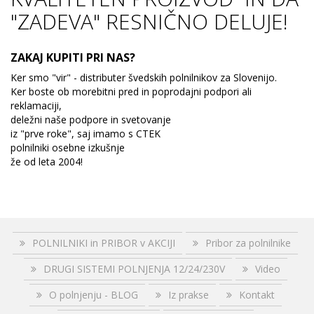
"ZADEVA" RESNIČNO DELUJE!
ZAKAJ KUPITI PRI NAS?
Ker smo "vir" - distributer švedskih polnilnikov za Slovenijo.
Ker boste ob morebitni pred in poprodajni podpori ali
reklamaciji,
deležni naše podpore in svetovanje
iz "prve roke", saj imamo s CTEK
polnilniki osebne izkušnje
že od leta 2004!
POLNILNIKI in PRIBOR v AKCIJI
Pribor za polnilnike
DRUGI SISTEMI POLNJENJA 12/24/230V
Video
O polnjenju - BLOG
Iz prakse
Kontakt