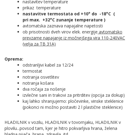
nastavitev temperature
prikaz temperature
nastavitve termostata od +10° do -18°C (
pri max. +32°C zunanje temperature )
avtomatska zaznava napajalne napetosti
ob prisotnosti dveh virov elek. energije
avtomatsko
prevzame napajanje iz močnejšega vira 110-240VAC
(velja za TB 31A)
Oprema:
odstranljivi kabel za 12/24
termostat
notranja osvetlitev
notranja košara
dva ročaja za nošenje
izvlečne sani in trakovi za pritrditev (opcija za dokup)
kaj lahko shranjujemo: pločevinke, vinske steklenice
(pokonci ni možno postaviti 2 l plastične steklenice)
HLADILNIK v vozilu, HLADILNIK v tovornjaku, HLADILNIK v
plovilu...povsod tam, kjer je hitro pokvarljiva hrana, želena
hladna pijača, hrana, zdravila, itd.