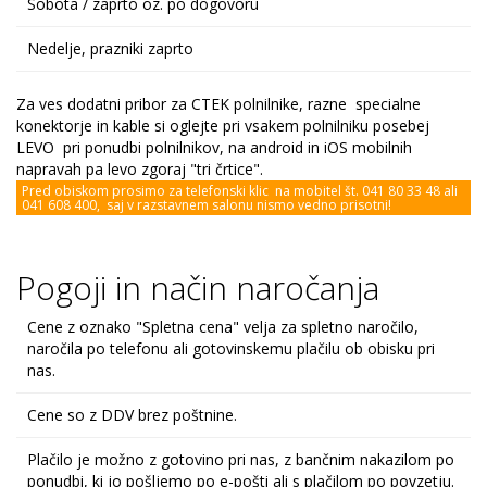
Sobota / zaprto oz. po dogovoru
Nedelje, prazniki zaprto
Za ves dodatni pribor za CTEK polnilnike, razne specialne
konektorje in kable si oglejte pri vsakem polnilniku posebej
LEVO pri ponudbi polnilnikov, na android in iOS mobilnih
napravah pa levo zgoraj "tri črtice".
Pred obiskom prosimo za telefonski klic na mobitel št. 041 80 33 48 ali
041 608 400, saj v razstavnem salonu nismo vedno prisotni!
Pogoji in način naročanja
Cene z oznako "Spletna cena" velja za spletno naročilo,
naročila po telefonu ali gotovinskemu plačilu ob obisku pri
nas.
Cene so z DDV brez poštnine.
Plačilo je možno z gotovino pri nas, z bančnim nakazilom po
ponudbi, ki jo pošljemo po e-pošti ali s plačilom po povzetju.