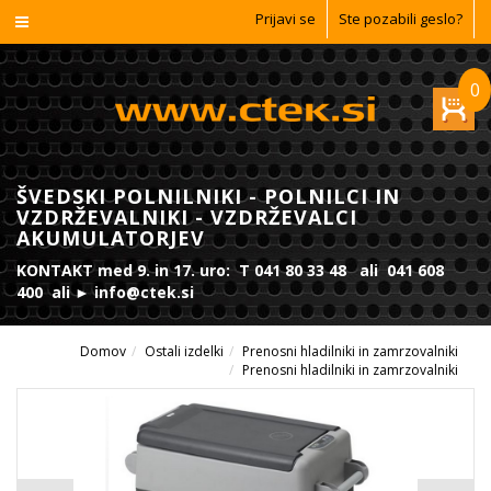
Prijavi se
Ste pozabili geslo?
0
ŠVEDSKI POLNILNIKI - POLNILCI IN
VZDRŽEVALNIKI - VZDRŽEVALCI
AKUMULATORJEV
KONTAKT med 9. in 17. uro: T 041 80 33 48 ali 041 608
400 ali ► info@ctek.si
Domov
Ostali izdelki
Prenosni hladilniki in zamrzovalniki
Prenosni hladilniki in zamrzovalniki