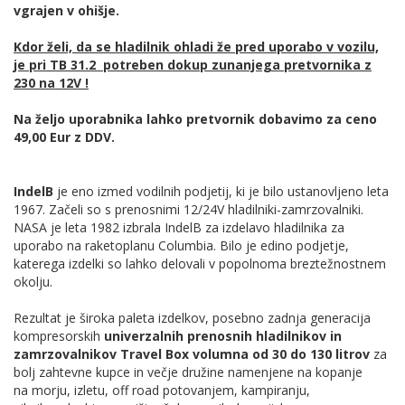
vgrajen v ohišje.
Kdor želi, da se hladilnik ohladi že pred uporabo v vozilu,
je pri TB 31.2 potreben dokup zunanjega pretvornika z
230 na 12V !
Na željo uporabnika lahko pretvornik dobavimo za ceno
49,00 Eur z DDV.
IndelB
je eno izmed vodilnih podjetij, ki je bilo ustanovljeno leta
1967. Začeli so s prenosnimi 12/24V hladilniki-zamrzovalniki.
NASA je leta 1982 izbrala IndelB za izdelavo hladilnika za
uporabo na raketoplanu Columbia. Bilo je edino podjetje,
katerega izdelki so lahko delovali v popolnoma breztežnostnem
okolju.
Rezultat je široka paleta izdelkov, posebno zadnja generacija
kompresorskih
univerzalnih prenosnih hladilnikov in
zamrzovalnikov Travel Box volumna od 30 do 130 litrov
za
bolj zahtevne kupce in večje družine namenjene na kopanje
na morju, izletu, off road potovanjem, kampiranju,