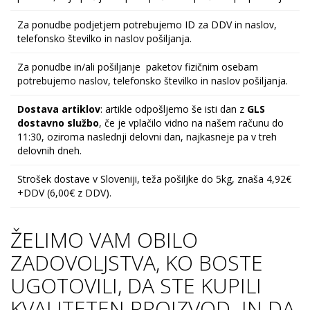
Za ponudbe podjetjem potrebujemo ID za DDV in naslov,
telefonsko številko in naslov pošiljanja.
Za ponudbe in/ali pošiljanje paketov fizičnim osebam
potrebujemo naslov, telefonsko številko in naslov pošiljanja.
Dostava artiklov
: artikle odpošljemo še isti dan z
GLS
dostavno službo
, če je vplačilo vidno na našem računu do
11:30, oziroma naslednji delovni dan, najkasneje pa v treh
delovnih dneh.
Strošek dostave v Sloveniji, teža pošiljke do 5kg, znaša 4,92€
+DDV (6,00€ z DDV).
ŽELIMO VAM OBILO
ZADOVOLJSTVA, KO BOSTE
UGOTOVILI, DA STE KUPILI
KVALITETEN PROIZVOD IN DA