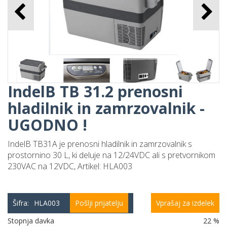
CTEK polnilec
akumulatorja MXS 7.0 EU-
G 12V
170,00 €
IndelB TB 31.2 prenosni
hladilnik in zamrzovalnik -
UGODNO !
IndelB TB31A je prenosni hladilnik in zamrzovalnik s
CTEK polnilec
prostornino 30 L, ki deluje na 12/24VDC ali s pretvornikom
akumulatorja MXS 10 EU-G
230VAC na 12VDC, Artikel: HLA003
12V
199,50 €
Šifra:
HLA003
Pošlji prijatelju
Vprašaj za izdelek
Stopnja davka
22 %