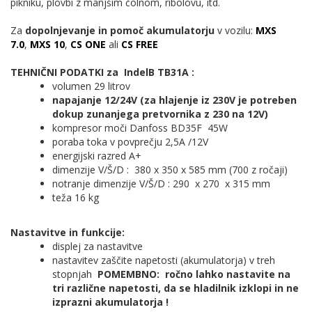
pikniku, plovbi z manjšim čolnom, ribolovu, itd.
Za
dopolnjevanje in pomoč akumulatorju
v vozilu:
MXS
7.0
,
MXS 10
,
CS ONE
ali
CS FREE
TEHNIČNI
PODATKI za
IndelB TB31A :
volumen 29 litrov
napajanje 12/24V (za hlajenje iz 230V je potreben
dokup zunanjega pretvornika z 230 na 12V)
kompresor moči Danfoss BD35F 45W
poraba toka v povprečju 2,5A /12V
energijski razred A+
dimenzije V/Š/D : 380 x 350 x 585 mm (700 z ročaji)
notranje dimenzije V/Š/D : 290 x 270 x 315 mm
teža 16 kg
Nastavitve in funkcije:
displej za nastavitve
nastavitev zaščite napetosti (akumulatorja) v treh
stopnjah
POMEMBNO: ročno lahko nastavite na
tri različne napetosti, da se hladilnik izklopi in ne
izprazni akumulatorja !