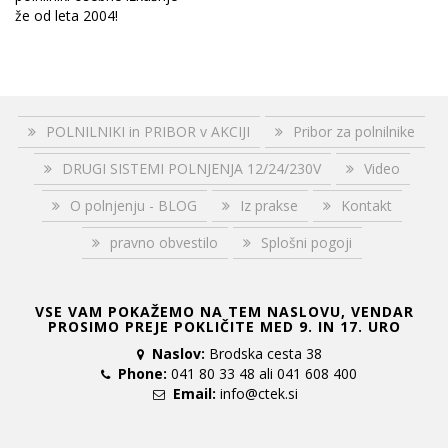
že od leta 2004!
POLNILNIKI in PRIBOR v AKCIJI
Pribor za polnilnike
DRUGI SISTEMI POLNJENJA 12/24/230V
Video
O polnjenju - BLOG
Iz prakse
Kontakt
pravno obvestilo
Splošni pogoji
VSE VAM POKAŽEMO NA TEM NASLOVU, VENDAR
PROSIMO PREJE POKLIČITE MED 9. IN 17. URO
Naslov:
Brodska cesta 38
Phone:
041 80 33 48 ali 041 608 400
Email:
info@ctek.si