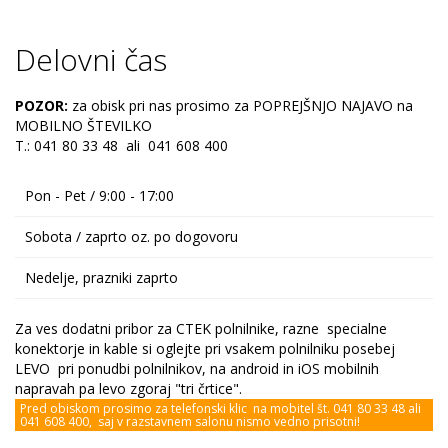
Delovni čas
POZOR:
za obisk pri nas prosimo za POPREJŠNJO NAJAVO na
MOBILNO ŠTEVILKO
T.: 041 80 33 48 ali 041 608 400
Pon - Pet / 9:00 - 17:00
Sobota / zaprto oz. po dogovoru
Nedelje, prazniki zaprto
Za ves dodatni pribor za CTEK polnilnike, razne specialne
konektorje in kable si oglejte pri vsakem polnilniku posebej
LEVO pri ponudbi polnilnikov, na android in iOS mobilnih
napravah pa levo zgoraj "tri črtice".
Pred obiskom prosimo za telefonski klic na mobitel št. 041 80 33 48 ali
041 608 400, saj v razstavnem salonu nismo vedno prisotni!