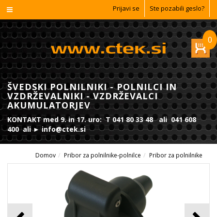
Prijavi se
Ste pozabili geslo?
0
ŠVEDSKI POLNILNIKI - POLNILCI IN
VZDRŽEVALNIKI - VZDRŽEVALCI
AKUMULATORJEV
KONTAKT med 9. in 17. uro: T 041 80 33 48 ali 041 608
400 ali ► info@ctek.si
Domov
Pribor za polnilnike-polnilce
Pribor za polnilnike