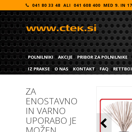
041 80 33 48 ALI 041 608 400 MED 9. IN 1
POLNILNIKI
AKCIJE
PRIBOR ZA POLNILNIKE
IZ PRAKSE
O NAS
KONTAKT
FAQ
RETTBO
ZA
ENOSTAVNO
IN VARNO
UPORABO JE
MOŽEN