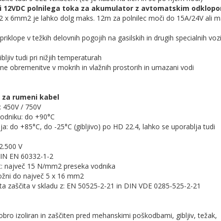
li 12VDC polnilega toka za akumulator z avtomatskim odklopo
a 2 x 6mm2 je lahko dolg maks. 12m za polnilec moči do 15A/24V ali
priklope v težkih delovnih pogojih na gasilskih in drugih specialnih vozi
ljiv tudi pri nižjih temperaturah
ne obremenitve v mokrih in vlažnih prostorih in umazani vodi
 za rumeni kabel
: 450V / 750V
vodniku: do +90°C
ja: do +85°C, do -25°C (gibljivo) po HD 22.4, lahko se uporablja tudi
 2.500 V
DIN EN 60332-1-2
t: največ 15 N/mm2 preseka vodnika
možni do največ 5 x 16 mm2
ta zaščita v skladu z: EN 50525-2-21 in DIN VDE 0285-525-2-21
dobro izoliran in zaščiten pred mehanskimi poškodbami, gibljiv, težak,