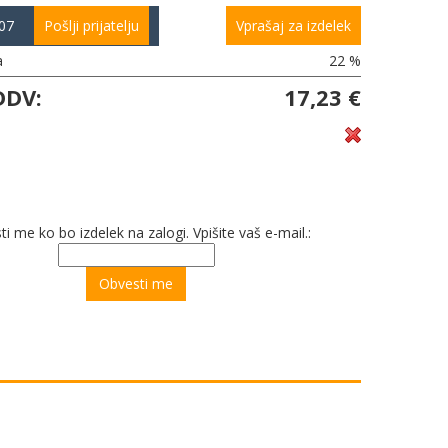
07
Pošlji prijatelju
Vprašaj za izdelek
a
22 %
DDV:
17,23 €
i me ko bo izdelek na zalogi. Vpišite vaš e-mail.: