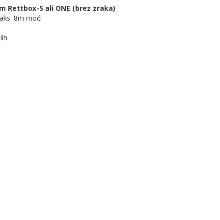
m Rettbox-S ali ONE (brez zraka)
 maks. 8m moči
lih