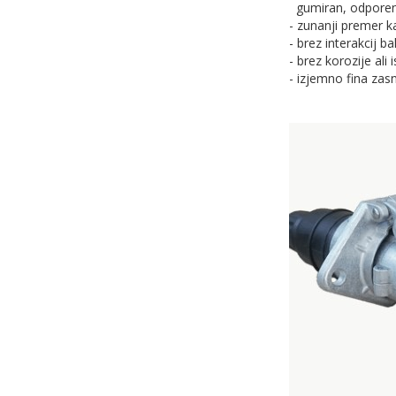
gumiran, odporen 
- zunanji premer 
- brez interakcij b
- brez korozije ali 
- izjemno fina zas