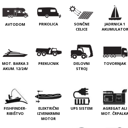
PRIKOLICA
SONČNE
JADRNICA 1
AVTODOM
CELICE
AKUMULATO
MOT. BARKA 3
PREKUCNIK
DELOVNI
TOVORNJAK
AKUM. 12/24V
STROJ
FISHFINDER-
ELEKTRIČNI
UPS SISTEM
AGREGAT ALI
RIBIŠTVO
IZVENKRMNI
MOT. ČRPALK
MOTOR