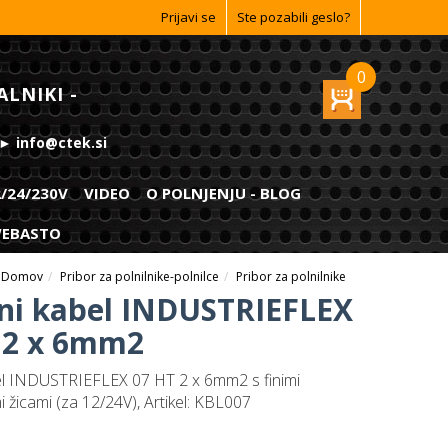
Prijavi se
Ste pozabili geslo?
0
ALNIKI -
 ► info@ctek.si
2/24/230V
VIDEO
O POLNJENJU - BLOG
 WEBASTO
Domov
Pribor za polnilnike-polnilce
Pribor za polnilnike
i kabel INDUSTRIEFLEX
 2 x 6mm2
l INDUSTRIEFLEX 07 HT 2 x 6mm2 s finimi
 žicami (za 12/24V), Artikel: KBL007