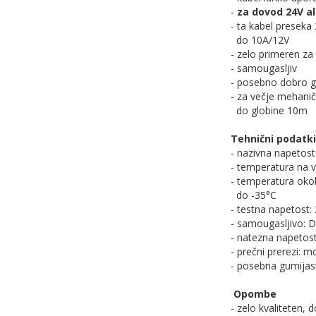
-
za dovod 24V a
- ta kabel presek
do 10A/12V
- zelo primeren za 
- samougasljiv
- posebno dobro gib
- za večje mehanič
do globine 10m
Tehnični podatki
- nazivna napetost
- temperatura na 
- temperatura okol
do -35°C
- testna napetost:
- samougasljivo: 
- natezna napetos
- prečni prerezi: 
- posebna gumijas
Opombe
- zelo kvaliteten, 