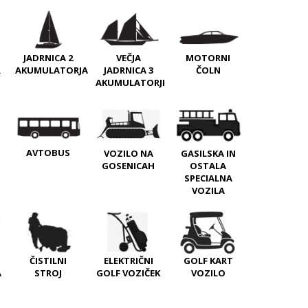
JADRNICA 2
VEČJA
MOTORNI
R
AKUMULATORJA
JADRNICA 3
ČOLN
AKUMULATORJI
AVTOBUS
VOZILO NA
GASILSKA IN
GOSENICAH
OSTALA
SPECIALNA
VOZILA
ČISTILNI
ELEKTRIČNI
GOLF KART
A
STROJ
GOLF VOZIČEK
VOZILO