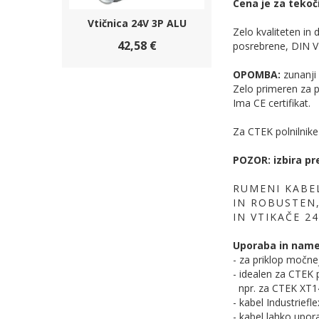
Cena je za tekoč
Vtičnica 24V 3P ALU
Zelo kvaliteten in
42,58 €
posrebrene, DIN V
OPOMBA:
zunanji
Zelo primeren za pr
Ima CE certifikat.
Za CTEK polnilnike 
​POZOR: izbira pr
RUMENI KABEL
IN ROBUSTEN
IN VTIKAČE 2
Uporaba in nam
- za priklop močne
- idealen za CTEK 
npr. za CTEK XT14
- kabel Industrief
- kabel lahko upora