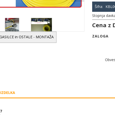
Šifra:
KBL0
Stopnja davk
Cena z 
ZALOGA
 GASILCE in OSTALE - MONTAŽA
Obvest
 IZDELKA
07