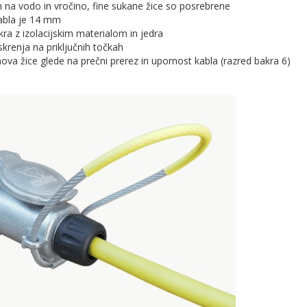
na vodo in vročino, fine sukane žice so posrebrene
kabla je 14 mm
akra z izolacijskim materialom in jedra
iskrenja na priključnih točkah
nova žice glede na prečni prerez in upornost kabla (razred bakra 6)