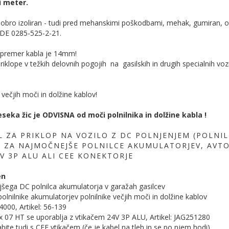
i meter.
 dobro izoliran - tudi pred mehanskimi poškodbami, mehak, gumiran, o
DE 0285-525-2-21.
 premer kabla je 14mm!
iklope v težkih delovnih pogojih na gasilskih in drugih specialnih vozi
večjih moči in dolžine kablov!
eseka žic je ODVISNA od moči polnilnika in dolžine kabla !
 ZA PRIKLOP NA VOZILO Z DC POLNJENJEM (POLNILE
, ZA NAJMOČNEJŠE POLNILCE AKUMULATORJEV, AVT
4V 3P ALU ALI CEE KONEKTORJE
en
jšega DC polnilca akumulatorja v garažah gasilcev
polnilnike akumulatorjev polnilnike večjih moči in dolžine kablov
000, Artikel: 56-139
lex 07 HT se uporablja z vtikačem 24V 3P ALU, Artikel: JAG251280
bite tudi s CEE vtikačem (če je kabel na tleh in se po njem hodi)