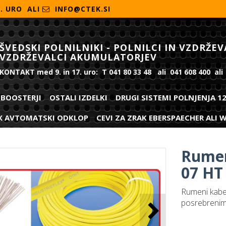
7. URO ALI
INFO@CTEK.SI
ŠVEDSKI POLNILNIKI - POLNILCI IN VZDRŽEV
VZDRŽEVALCI AKUMULATORJEV
KONTAKT med 9. in 17. uro: T 041 80 33 48 ali 041 608 400 ali
BOOSTERJI
OSTALI IZDELKI
DRUGI SISTEMI POLNJENJA 1
X AVTOMATSKI ODKLOP
CEVI ZA ZRAK EBERSPAECHER ALI
Rumen
07 HT
Rumeni kabe
posrebrenimi