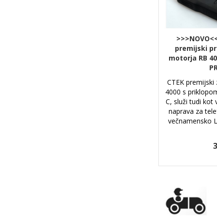
>>>NOVO<<
premijski p
motorja RB 4
P
CTEK premijski
4000 s priklopo
C, služi tudi kot
naprava za telef
večnamensko LED
3