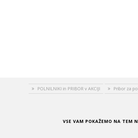
POLNILNIKI in PRIBOR v AKCIJI
Pribor za pol
VSE VAM POKAŽEMO NA TEM NA