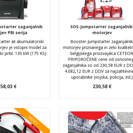
starter zaganjalnik
SOS-Jumpstarter zaganjalnik
ev PBI serija
motorjev
arter ali akumulatorski
Booster-Jumpstarter zaganjalnik
rjev je vstopni model za
motorjev priznanega in zelo kvalite
do pribl. 130 kW (175 KS)
belgijskega proizvajalca CETEOR
PRIPOROČENE cene od osnovne
zaganjalnika so od 230,58 EUR z D
4.082,12 EUR z DDV za najzahtevn
uporabnike (vojska, policija, itd.)
58,03 €
230,58 €
NOVO!