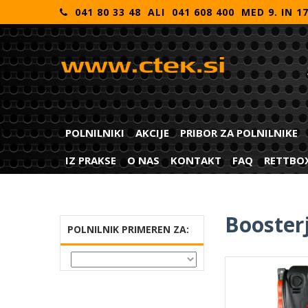
041 80 33 48 ALI 041 608 400 MED 9. IN 1
POLNILNIKI
AKCIJE
PRIBOR ZA POLNILNIKE
IZ PRAKSE
O NAS
KONTAKT
FAQ
RETTBO
Boosterj
POLNILNIK PRIMEREN ZA: