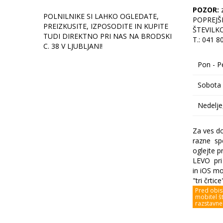
POZOR:
z
POLNILNIKE SI LAHKO OGLEDATE,
POPREJŠ
PREIZKUSITE, IZPOSODITE IN KUPITE
ŠTEVILK
TUDI DIREKTNO PRI NAS NA BRODSKI
T.: 041 8
C. 38 V LJUBLJANI!
Pon - Pe
Sobota 
Nedelje,
Za ves do
razne spe
oglejte p
LEVO pri 
in iOS mo
"tri črtice
Pred obis
mobitel št
razstavne