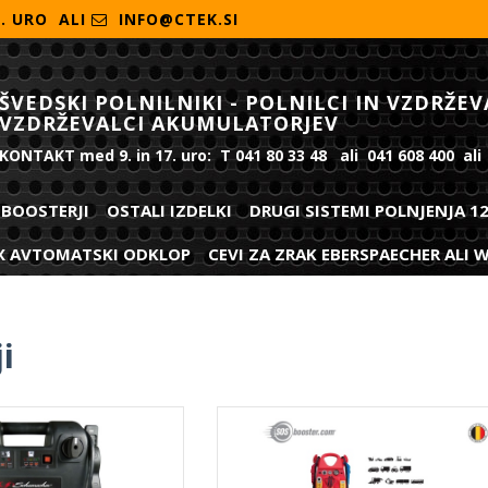
7. URO ALI
INFO@CTEK.SI
ŠVEDSKI POLNILNIKI - POLNILCI IN VZDRŽEV
VZDRŽEVALCI AKUMULATORJEV
KONTAKT med 9. in 17. uro: T 041 80 33 48 ali 041 608 400 ali
BOOSTERJI
OSTALI IZDELKI
DRUGI SISTEMI POLNJENJA 1
X AVTOMATSKI ODKLOP
CEVI ZA ZRAK EBERSPAECHER ALI
i