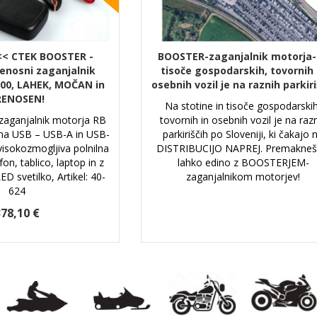
< CTEK BOOSTER -
BOOSTER-zaganjalnik motorja
renosni zaganjalnik
tisoče gospodarskih, tovornih 
000, LAHEK, MOČAN in
osebnih vozil je na raznih parkiri
RENOSEN!
Na stotine in tisoče gospodarskih
 zaganjalnik motorja RB
tovornih in osebnih vozil je na raz
ma USB – USB-A in USB-
parkiriščih po Sloveniji, ki čakajo 
 visokozmogljiva polnilna
DISTRIBUCIJO NAPREJ. Premakneš 
on, tablico, laptop in z
lahko edino z BOOSTERJEM-
 svetilko, Artikel: 40-
zaganjalnikom motorjev!
624
78,10 €