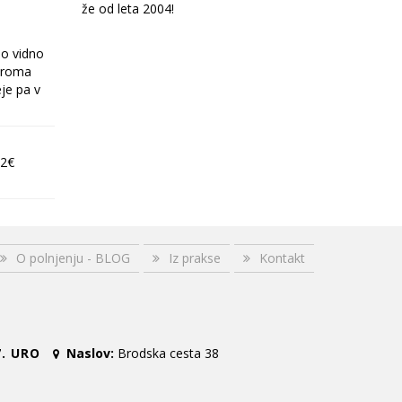
že od leta 2004!
ilo vidno
iroma
eje pa v
92€
O polnjenju - BLOG
Iz prakse
Kontakt
. URO
Naslov:
Brodska cesta 38