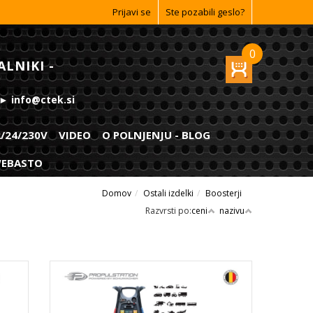
Prijavi se
Ste pozabili geslo?
0
ALNIKI -
 ► info@ctek.si
2/24/230V
VIDEO
O POLNJENJU - BLOG
 WEBASTO
Domov
Ostali izdelki
Boosterji
Razvrsti po:
ceni
nazivu