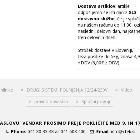
Dostava artiklov
: artikle
odpošljemo še isti dan z
GLS
dostavno službo
, če je vplač
na našem računu do 11:30, oz
naslednji delovni dan, najkasn
treh delovnih dneh.
Strošek dostave v Sloveniji,
teža pošiljke do 5kg, znaša 4,
+DDV (6,00€ z DDV).
nilnike
DRUGI SISTEMI POLNJENJA 12/24/230V
Video
pravno obvestilo
Splošni pogoji
SLOVU, VENDAR PROSIMO PREJE POKLIČITE MED 9. IN 17
Phone:
041 80 33 48 ali 041 608 400
Email:
info@ctek.si