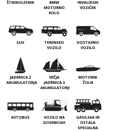
INVALIDSKI
ŠTIRIKOLESNIK
BMW
VOZIČEK
MOTORNO
KOLO
SUV
DOSTAVNO
TERENSKO
VOZILO
VOZILO
JADRNICA 2
VEČJA
MOTORNI
R
AKUMULATORJA
JADRNICA 3
ČOLN
AKUMULATORJI
AVTOBUS
VOZILO NA
GASILSKA IN
GOSENICAH
OSTALA
SPECIALNA