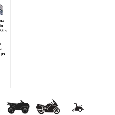
-na
in
ščih
,
nih
na
jih