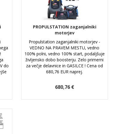
i
PROPULSTATION zaganjalniki
motorjev
i
Propulstation zaganjalniki motorjev -
tnega
VEDNO NA PRAVEM MESTU, vedno
!
100% polni, vedno 100% start, podaljšuje
ga
življensko dobo boosterju. Zelo primerni
DV do
za večje delavnice in GASILCE ! Cena od
ejše
680,76 EUR naprej.
680,76 €