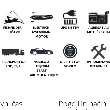
FISHFINDER-
ELEKTRIČNI
UPS SISTEM
AGREGAT ALI
RIBIŠTVO
IZVENKRMNI
MOT. ČRPALK
MOTOR
TRANSPORTNA
VOZILO Z
START STOP
AVTOMEHANI
PODJETJA
LITIJEVIM
VOZILO
DELAVNICA
START
AKUMULATORJEM
vni čas
Pogoji in način