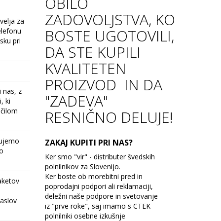
OBILO
ZADOVOLJSTVA, KO
velja za
BOSTE UGOTOVILI,
elefonu
sku pri
DA STE KUPILI
KVALITETEN
PROIZVOD IN DA
 nas, z
"ZADEVA"
, ki
ačilom
RESNIČNO DELUJE!
bujemo
ZAKAJ KUPITI PRI NAS?
ko
Ker smo "vir" - distributer švedskih
polnilnikov za Slovenijo.
Ker boste ob morebitni pred in
aketov
poprodajni podpori ali reklamaciji,
deležni naše podpore in svetovanje
naslov
iz "prve roke", saj imamo s CTEK
polnilniki osebne izkušnje