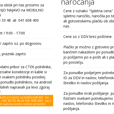
naročanja
a obisk pri nas prosimo za
NJO NAJAVO na MOBILNO
Cene z oznako "Spletna cena" 
O
spletno naročilo, naročila po t
0 33 48 ali 041 608 400
ali gotovinskemu plačilu ob obi
nas.
t / 9:00 - 17:00
Cene so z DDV brez poštnine.
/ zaprto oz. po dogovoru
Plačilo je možno z gotovino pri
bančnim nakazilom po ponudbi
 prazniki zaprto
jo pošljemo po e-pošti ali s pl
po povzetju.
datni pribor za CTEK polnilnike,
cialne konektorje in kable si
Za ponudbe podjetjem potre
ri vsakem polnilniku posebej
ID za DDV in naslov, telefons
ponudbi polnilnikov, na android
številko in naslov pošiljanja.
bilnih napravah pa levo zgoraj
".
Za ponudbe in/ali pošiljanje p
kom prosimo za telefonski klic na
fizičnim osebam potrebujemo
. 041 80 33 48 ali 041 608 400, saj v
naslov, telefonsko številko in 
m salonu nismo vedno prisotni!
pošiljanja.