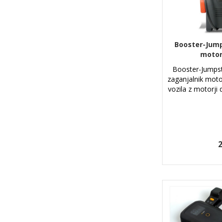
Booster-Jump
motorj
Booster-Jumpst
zaganjalnik moto
vozila z motorji 
2