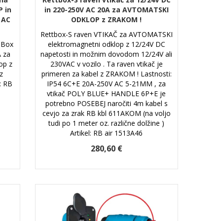
 in
in 220-250V AC 20A za AVTOMATSKI
 AC
ODKLOP z ZRAKOM !
Rettbox-S raven VTIKAČ za AVTOMATSKI
+ Box
elektromagnetni odklop z 12/24V DC
 za
napetosti in možnim dovodom 12/24V ali
op z
230VAC v vozilo . Ta raven vtikač je
z
primeren za kabel z ZRAKOM ! Lastnosti:
: RB
IP54 6C+E 20A-250V AC 5-21MM , za
vtikač POLY BLUE+ HANDLE 6P+E je
potrebno POSEBEJ naročiti 4m kabel s
cevjo za zrak RB kbl 611AKOM (na voljo
tudi po 1 meter oz. različne dolžine )
Artikel: RB air 1513A46
280,60 €