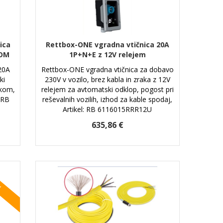
ica
Rettbox-ONE vgradna vtičnica 20A
KOM
1P+N+E z 12V relejem
20A
Rettbox-ONE vgradna vtičnica za dobavo
ki
230V v vozilo, brez kabla in zraka z 12V
akom,
relejem za avtomatski odklop, pogost pri
 RB
reševalnih vozilih, izhod za kable spodaj,
Artikel: RB 6116015RRR12U
635,86 €
!