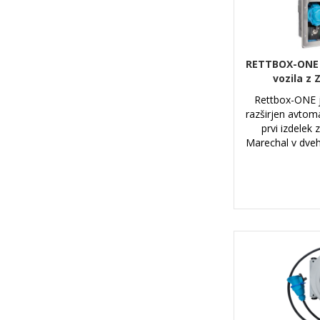
RETTBOX-ONE 
vozila z
Rettbox-ONE je
razširjen avtoma
prvi izdelek
Marechal v dveh