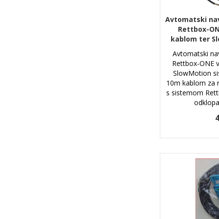
Avtomatski nav
Rettbox-ON
kablom ter S
Avtomatski nav
Rettbox-ONE 
SlowMotion si
10m kablom za r
s sistemom Ret
odklop
4