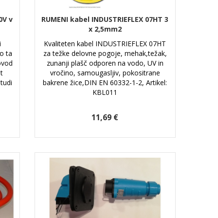
0V v
RUMENI kabel INDUSTRIEFLEX 07HT 3
x 2,5mm2
i
Kvaliteten kabel INDUSTRIEFLEX 07HT
jo ta
za težke delovne pogoje, mehak,težak,
ovod
zunanji plašč odporen na vodo, UV in
t
vročino, samougasljiv, pokositrane
 tudi
bakrene žice,DIN EN 60332-1-2, Artikel:
KBL011
11,69 €