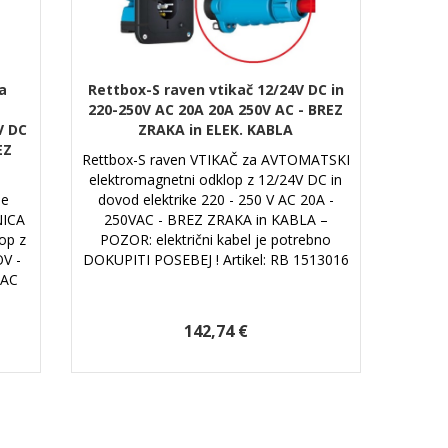
a
Rettbox-S raven vtikač 12/24V DC in
220-250V AC 20A 20A 250V AC - BREZ
V DC
ZRAKA in ELEK. KABLA
EZ
Rettbox-S raven VTIKAČ za AVTOMATSKI
elektromagnetni odklop z 12/24V DC in
je
dovod elektrike 220 - 250 V AC 20A -
NICA
250VAC - BREZ ZRAKA in KABLA –
op z
POZOR: električni kabel je potrebno
V -
DOKUPITI POSEBEJ ! Artikel: RB 1513016
 AC
142,74 €