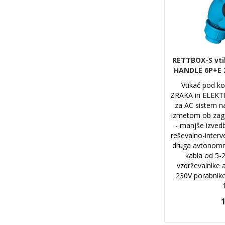
RETTBOX-S vti
HANDLE 6P+E 
Vtikač pod k
ZRAKA in ELEK
za AC sistem n
izmetom ob zago
- manjše izvedb
reševalno-interve
druga avtonomn
kabla od 5-
vzdrževalnike 
230V porabnike
1