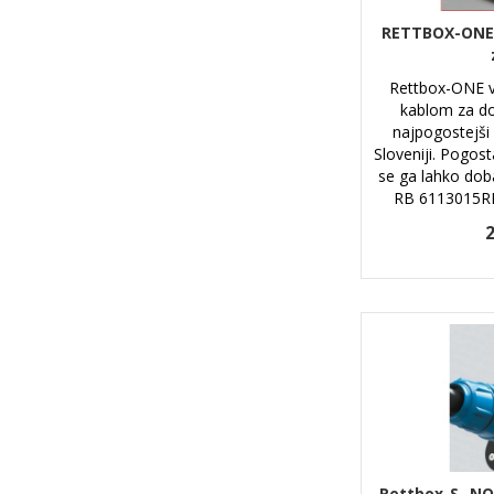
RETTBOX-ONE 
Rettbox-ONE v
kablom za do
najpogostejši p
Sloveniji. Pogost
se ga lahko dobav
RB 6113015RRR
2
Rettbox-S -NO