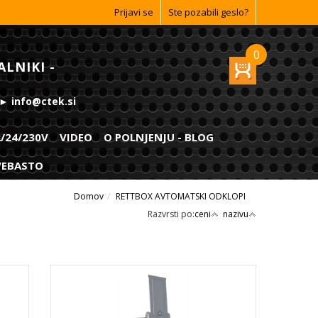
Prijavi se
Ste pozabili geslo?
0
ALNIKI -
 ► info@ctek.si
2/24/230V
VIDEO
O POLNJENJU - BLOG
 WEBASTO
Domov
RETTBOX AVTOMATSKI ODKLOPI
Razvrsti po:
ceni
nazivu