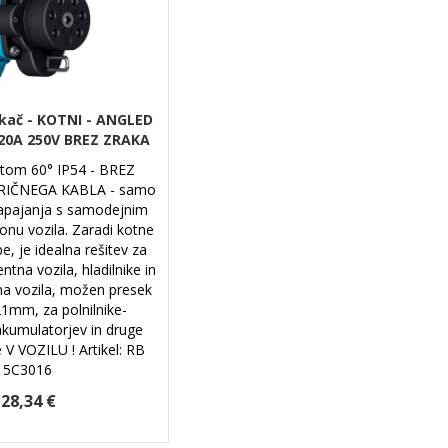
kač - KOTNI - ANGLED
20A 250V BREZ ZRAKA
otom 60° IP54 - BREZ
TRIČNEGA KABLA - samo
apajanja s samodejnim
nu vozila. Zaradi kotne
e, je idealna rešitev za
ntna vozila, hladilnike in
a vozila, možen presek
21mm, za polnilnike-
akumulatorjev in druge
 V VOZILU ! Artikel: RB
15C3016
28,34 €