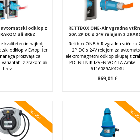
avtomatski odklop z
RETTBOX ONE-Air vgradna vtičn
 ZRAKOM ali BREZ
20A 2P DC s 24V relejem z ZRA
 kvaliteten in najbolj
Rettbox ONE-AIR vgradna vtičnica 
tski odklop v Evropi ter
2P DC s 24V relejem za avtomats
 znanega proizvajalca
elektromagnetni odklop skupaj z zr
 variantah: z zrakom ali
POLNILNIK IZVEN VOZILA Artikel:
brez
6116089AK424U
869,01 €
NOVO!
NOVO