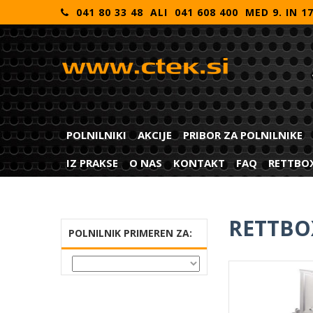
041 80 33 48 ALI 041 608 400 MED 9. IN 1
POLNILNIKI
AKCIJE
PRIBOR ZA POLNILNIKE
IZ PRAKSE
O NAS
KONTAKT
FAQ
RETTBO
RETTBO
POLNILNIK PRIMEREN ZA: