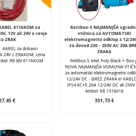
KABEL 611AKOM za
Rettbox-S NAJMANJŠA vgradn
V, 12V ali 24V s cevjo
vtičnica za AVTOMATSKI
za ZRAK
elektromagnetni odklop z 12/24
za dovod 220 - 250V AC 20A BR
 KABEL za dobavo
ZRAKA
li 24V z ZRAKOM, cena
rtikel: RB kbl 611AKOM
Rettbox-S Inlet Poly Black + Box 
NOVA NAJMANJŠA VGRADNA VTIČ
za avtomatski elektromagnetni odkl
12/24V DC - BREZ ZRAKA in KABLO
IP54 6C+E 20A 12/24V DC ali 250V
Artikel: RB 1516016
27,45 €
351,73 €