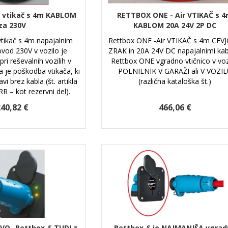
vtikač s 4m KABLOM
RETTBOX ONE - Air VTIKAČ s 
za 230V
KABLOM 20A 24V 2P DC
tikač s 4m napajalnim
Rettbox ONE -Air VTIKAČ s 4m CEVJ
vod 230V v vozilo je
ZRAK in 20A 24V DC napajalnimi kab
ri reševalnih vozilih v
Rettbox ONE vgradno vtičnico v voz
a je poškodba vtikača, ki
POLNILNIK V GARAŽI ali V VOZI
i brez kabla (št. artikla
(različna kataloška št.)
 – kot rezervni del).
40,82 €
466,06 €
VO- Rettbox-S TUDI z
Rettbox-S je NAJMANJŠA vgrad