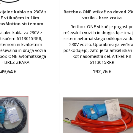
ijalec kabla za 230V z
Rettbox-ONE vtikač za dovod 23
E vtikačem in 10m
vozilo - brez zraka
lowMotion sistemom
Rettbox-ONE vtikač je pogost pr
ijalec kabla za 230V z
reševalnih vozilih in drugje, kjer ima
vtikačem 6113015RRR,
sistem avtomatskega odklopa za d
stemom in kvalitetnim
230V vozilo. Uporabniki ga večkra
eševalna in druga vozila
poškodujejo, zato je ta artikel iskan
tbox-ONE avtomatskega
kot nadomestni del. Artikel: RB
a - BREZ ZRAKA
6113015RRR
49,64 €
192,76 €