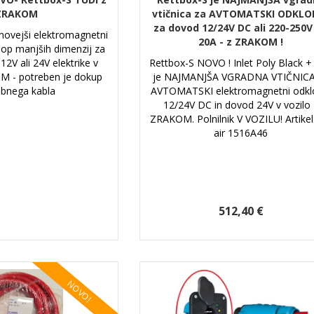
ZRAKOM
vtičnica za AVTOMATSKI ODKLOP
za dovod 12/24V DC ali 220-250V
jnovejši elektromagnetni
20A - z ZRAKOM !
lop manjših dimenzij za
2V ali 24V elektrike v
Rettbox-S NOVO ! Inlet Poly Black 
M - potreben je dokup
je NAJMANJŠA VGRADNA VTIČNICA
bnega kabla
AVTOMATSKI elektromagnetni odkl
12/24V DC in dovod 24V v vozilo 
ZRAKOM. Polnilnik V VOZILU! Artikel
air 1516A46
512,40 €
NOVO!