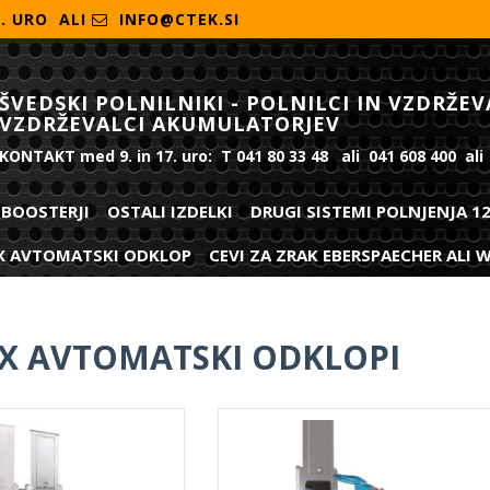
7. URO ALI
INFO@CTEK.SI
ŠVEDSKI POLNILNIKI - POLNILCI IN VZDRŽEV
VZDRŽEVALCI AKUMULATORJEV
KONTAKT med 9. in 17. uro: T 041 80 33 48 ali 041 608 400 ali
BOOSTERJI
OSTALI IZDELKI
DRUGI SISTEMI POLNJENJA 1
X AVTOMATSKI ODKLOP
CEVI ZA ZRAK EBERSPAECHER ALI
X AVTOMATSKI ODKLOPI