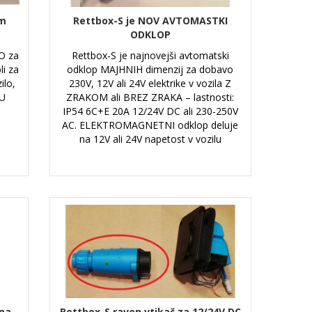
4m
Rettbox-S je NOV AVTOMASTKI
ODKLOP
O za
Rettbox-S je najnovejši avtomatski
li za
odklop MAJHNIH dimenzij za dobavo
ilo,
230V, 12V ali 24V elektrike v vozila Z
LU
ZRAKOM ali BREZ ZRAKA – lastnosti:
IP54 6C+E 20A 12/24V DC ali 230-250V
AC. ELEKTROMAGNETNI odklop deluje
na 12V ali 24V napetost v vozilu
na
Rettbox-S raven vtikač za 12/24V DC