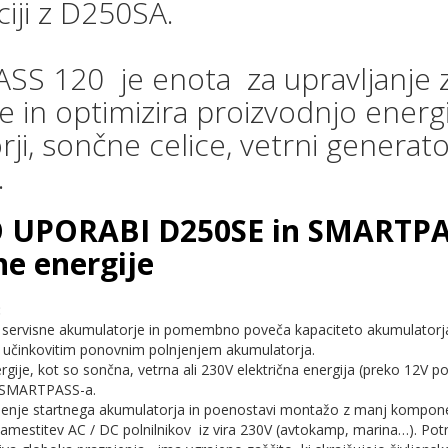
iji z D250SA.
S 120 je enota za upravljanje z en
 in optimizira proizvodnjo energij
rji, sončne celice, vetrni generator
i.
 UPORABI D250SE in SMARTPASS
ne energije
:
 servisne akumulatorje in pomembno poveča kapaciteto akumulatorja z
z učinkovitim ponovnim polnjenjem akumulatorja.
energije, kot so sončna, vetrna ali 230V električna energija (preko 12V po
 SMARTPASS-a.
njenje startnega akumulatorja in poenostavi montažo z manj kompo
amestitev AC / DC polnilnikov iz vira 230V (avtokamp, marina…). Potr