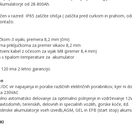
akumulatorje od 28-800Ah.
rščen v razred IP65 zaščite ohišja ( zaščita pred curkom in prahom, 
ontažo.
kom-3 vijaki, premera 8,2 mm (črni)
ma priključkoma za premer vikaov 8,2 mm
veni kabel z očesom za vijak M8 (premer 8,4 mm)
 tipalom temperature za akumulator
20 ima 2-letno garancijo.
en
C/DC vir napajanja in porabe različnih električnih porabnikov, kjer ni 
a 230VAC
lno avtomatsko delovanje za optimalno polnjenje in vzdrževanje 12
todomih, terenskih, delovnih in specialnih vozilih, gorske koče, itd.
islinske akumulatorje vseh izvedb,AGM, GEL in EFB (start stop) akumu
KI