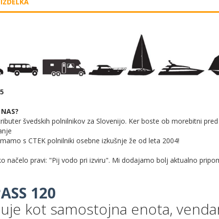
 IZDELKA
85
I NAS?
tributer švedskih polnilnikov za Slovenijo. Ker boste ob morebitni pred
anje
j imamo s CTEK polnilniki osebne izkušnje že od leta 2004!
ko načelo pravi: "Pij vodo pri izviru". Mi dodajamo bolj aktualno pr
ASS 120
luje kot samostojna enota, vendar