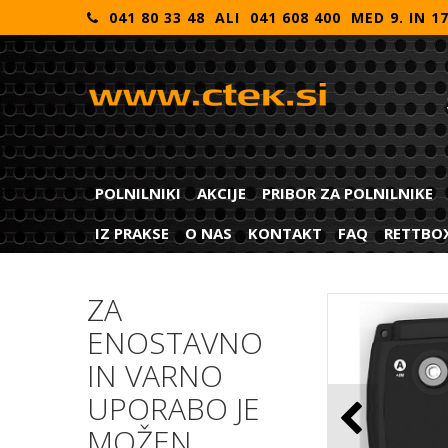
041 80 33 48 ALI 041 608 400 MED 9. IN 1
POLNILNIKI
AKCIJE
PRIBOR ZA POLNILNIKE
IZ PRAKSE
O NAS
KONTAKT
FAQ
RETTBO
ZA
ENOSTAVNO
IN VARNO
UPORABO JE
MOŽEN