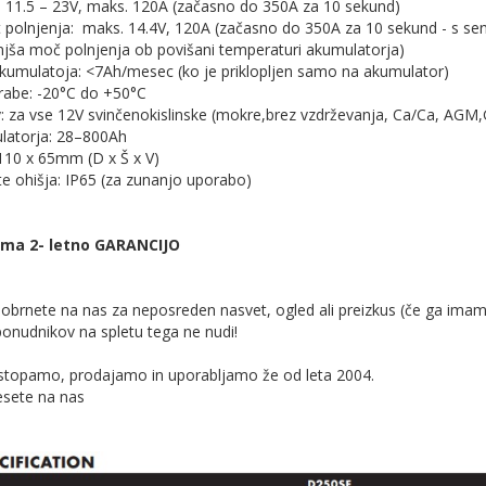
: 11.5 – 23V, maks. 120A (začasno do 350A za 10 sekund)
t polnjenja: maks. 14.4V, 120A (začasno do 350A za 10 sekund - s s
a moč polnjenja ob povišani temperaturi akumulatorja)
akumulatoja: <7Ah/mesec (ko je priklopljen samo na akumulator)
rabe: -20°C do +50°C
v: za vse 12V svinčenokislinske (mokre,brez vzdrževanja, Ca/Ca, AGM
ulatorja: 28–800Ah
 110 x 65mm (D x Š x V)
čite ohišja: IP65 (za zunanjo uporabo)
ma 2- letno GARANCIJO
obrnete na nas za neposreden nasvet, ogled ali preizkus (če ga imam
onudnikov na spletu tega ne nudi!
astopamo, prodajamo in uporabljamo že od leta 2004.
esete na nas