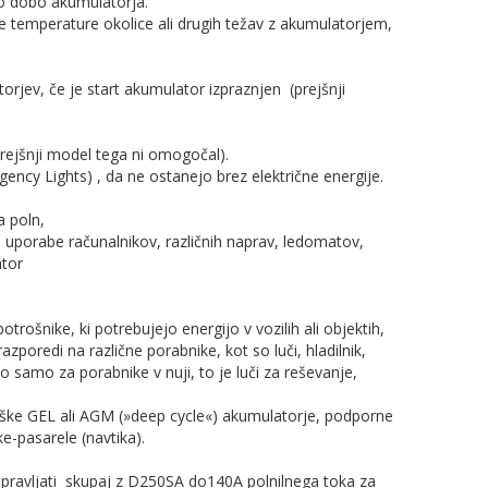
sko dobo akumulatorja.
ke temperature okolice ali drugih težav z akumulatorjem,
rjev, če je start akumulator izpraznjen (prejšnji
(prejšnji model tega ni omogočal).
ergency Lights) , da ne ostanejo brez električne energije.
a poln,
di uporabe računalnikov, različnih naprav, ledomatov,
ator
rošnike, ki potrebujejo energijo v vozilih ali objektih,
poredi na različne porabnike, kot so luči, hladilnik,
jo samo za porabnike v nuji, to je luči za reševanje,
iške GEL ali AGM (»deep cycle«) akumulatorje, podporne
e-pasarele (navtika).
pravljati skupaj z D250SA do140A polnilnega toka za