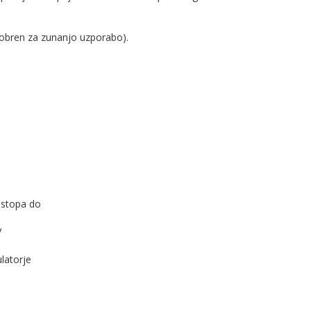
odobren za zunanjo uzporabo).
dostopa do
V
latorje