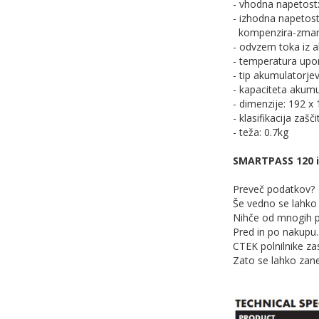
- vhodna napetost
- izhodna napetos
kompenzira-zmanjš
- odvzem toka iz 
- temperatura upo
- tip akumulatorje
- kapaciteta akum
- dimenzije: 192 x
- klasifikacija zaš
- teža: 0.7kg
SMARTPASS 120 i
Preveč podatkov?
Še vedno se lahko 
Nihče od mnogih p
Pred in po nakupu.
CTEK polnilnike z
Zato se lahko zan