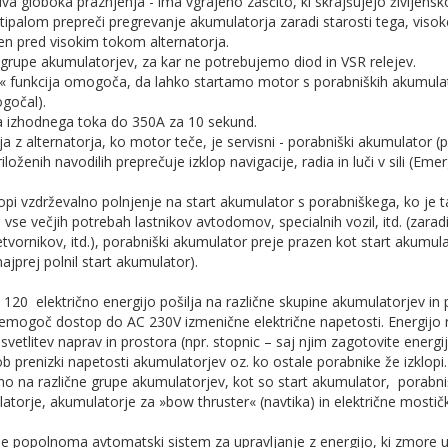
jiva globoka praznjenja - ima vgrajeno zaščito, ki skrajšujejo življen
tipalom prepreči pregrevanje akumulatorja zaradi starosti tega, viso
ten pred visokim tokom alternatorja.
 grupe akumulatorjev, za kar ne potrebujemo diod in VSR relejev.
e« funkcija omogoča, da lahko startamo motor s porabniških akumulato
gočal).
ta izhodnega toka do 350A za 10 sekund.
nja z alternatorja, ko motor teče, je servisni - porabniški akumulator 
iloženih navodilih preprečuje izklop navigacije, radia in luči v sili (Em
pi vzdrževalno polnjenje na start akumulator s porabniškega, ko je t
 vse večjih potrebah lastnikov avtodomov, specialnih vozil, itd. (zara
ornikov, itd.), porabniški akumulator preje prazen kot start akumul
najprej polnil start akumulator).
0 električno energijo pošilja na različne skupine akumulatorjev in pot
 nemogoč dostop do AC 230V izmenične električne napetosti. Energijo raz
svetlitev naprav in prostora (npr. stopnic – saj njim zagotovite energi
ob prenizki napetosti akumulatorjev oz. ko ostale porabnike že izklopi.
mo na različne grupe akumulatorjev, kot so start akumulator, porabn
atorje, akumulatorje za »bow thruster« (navtika) in električne mostičk
popolnoma avtomatski sistem za upravljanje z energijo, ki zmore u