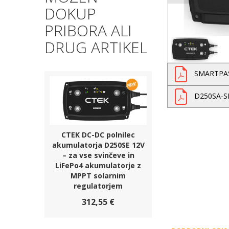
DOKUP
PRIBORA ALI
DRUG ARTIKEL
SMARTPAS
D250SA-SM
CTEK DC-DC polnilec
akumulatorja D250SE 12V
– za vse svinčeve in
LiFePo4 akumulatorje z
MPPT solarnim
regulatorjem
312,55 €