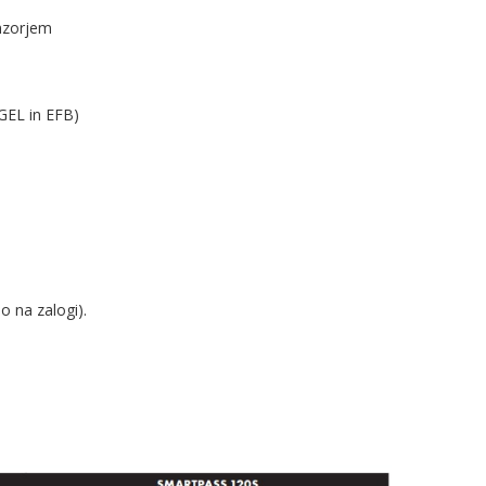
enzorjem
,GEL in EFB)
o na zalogi).