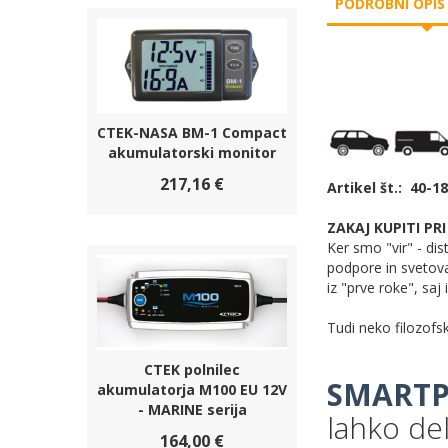
PODROBNI OPIS
CTEK-NASA BM-1 Compact
akumulatorski monitor
217,16 €
Artikel št.: 40-1
ZAKAJ KUPITI PR
Ker smo "vir" - dis
podpore in svetov
iz "prve roke", sa
Tudi neko filozofs
CTEK polnilec
SMARTP
akumulatorja M100 EU 12V
- MARINE serija
lahko de
164,00 €