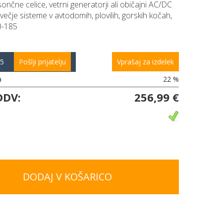
 sončne celice, vetrni generatorji ali običajni AC/DC
a večje sisteme v avtodomih, plovilih, gorskih kočah,
40-185
85
Pošlji prijatelju
Vprašaj za izdelek
a
22 %
DDV:
256,99 €
DODAJ V KOŠARICO