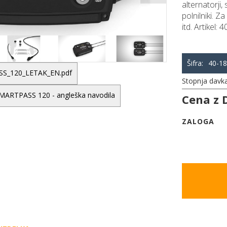
alternatorji,
polnilniki. Z
itd. Artikel: 
Šifra:
40-1
S_120_LETAK_EN.pdf
Stopnja davk
ARTPASS 120 - angleška navodila
Cena z 
ZALOGA