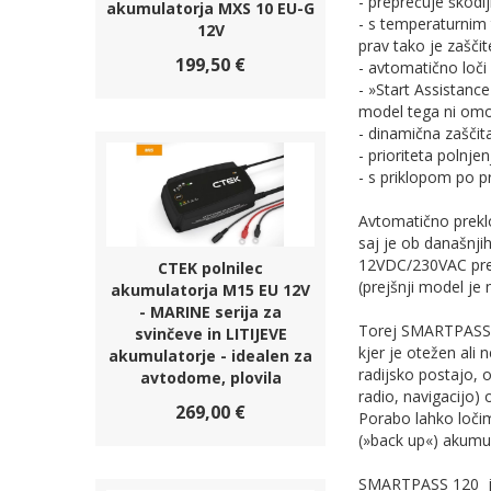
- preprečuje škodl
akumulatorja MXS 10 EU-G
- s temperaturnim 
12V
prav tako je zašči
199,50 €
- avtomatično loči
- »Start Assistanc
model tega ni omo
- dinamična zašči
- prioriteta polnje
- s priklopom po pr
Avtomatično preklo
saj je ob današnjih
12VDC/230VAC pretv
CTEK polnilec
(prejšnji model je 
akumulatorja M15 EU 12V
- MARINE serija za
Torej SMARTPASS 12
svinčeve in LITIJEVE
kjer je otežen ali
akumulatorje - idealen za
radijsko postajo, o
avtodome, plovila
radio, navigacijo) 
269,00 €
Porabo lahko loči
(»back up«) akumul
SMARTPASS 120 je 