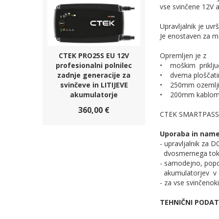
vse svinčene 12V 
Upravljalnik je uv
Je enostaven za m
CTEK PRO25S EU 12V
Opremljen je z
profesionalni polnilec
• moškim priključ
zadnje generacije za
• dvema ploščati
svinčeve in LITIJEVE
• 250mm ozemljit
akumulatorje
• 200mm kablom s
360,00 €
CTEK SMARTPASS 1
Uporaba in nam
- upravljalnik za D
dvosmernega tok
- samodejno, popo
akumulatorjev v av
- za vse svinčenok
TEHNIČNI PODAT