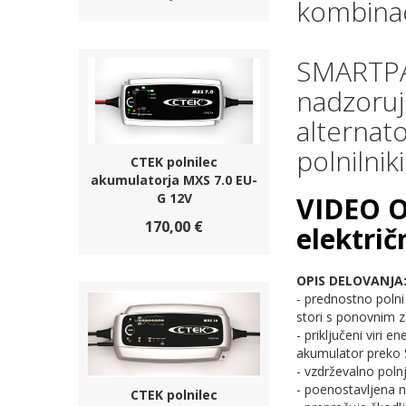
kombinac
SMARTPAS
nadzoruje
alternato
polnilnik
CTEK polnilec
akumulatorja MXS 7.0 EU-
G 12V
VIDEO O
170,00 €
električ
OPIS DELOVANJA
- prednostno polni
stori s ponovnim 
- priključeni viri 
akumulator preko
- vzdrževalno pol
- poenostavljena n
CTEK polnilec