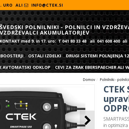
7. URO ALI
INFO@CTEK.SI
ŠVEDSKI POLNILNIKI - POLNILCI IN VZDRŽEV
VZDRŽEVALCI AKUMULATORJEV
KONTAKT med 9. in 17. uro: T 041 80 33 48 ali 041 608 400 ali
BOOSTERJI
OSTALI IZDELKI
DRUGI SISTEMI POLNJENJA 1
X AVTOMATSKI ODKLOP
CEVI ZA ZRAK EBERSPAECHER ALI
Domov
Polnilniki - polnil
CTEK 
upravl
ODPR
SMARTPASS 12
in optimizira 