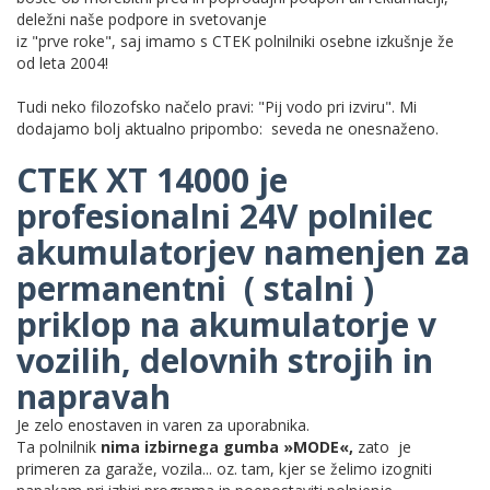
deležni naše podpore in svetovanje
iz "prve roke", saj imamo s CTEK polnilniki osebne izkušnje že
od leta 2004!
Tudi neko filozofsko načelo pravi: "Pij vodo pri izviru". Mi
dodajamo bolj aktualno pripombo: seveda ne onesnaženo.
CTEK XT 14000 je
profesionalni 24V polnilec
akumulatorjev namenjen za
permanentni ( stalni )
priklop na akumulatorje v
vozilih, delovnih strojih in
napravah
Je zelo enostaven in varen za uporabnika.
Ta polnilnik
nima izbirnega gumba »MODE«,
zato je
primeren za garaže, vozila... oz. tam, kjer se želimo izogniti