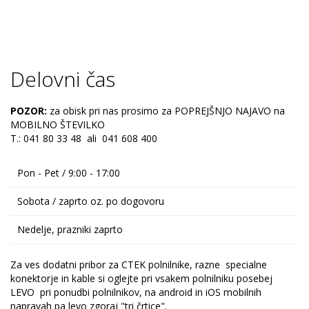
Delovni čas
POZOR:
za obisk pri nas prosimo za POPREJŠNJO NAJAVO na
MOBILNO ŠTEVILKO
T.: 041 80 33 48 ali 041 608 400
Pon - Pet / 9:00 - 17:00
Sobota / zaprto oz. po dogovoru
Nedelje, prazniki zaprto
Za ves dodatni pribor za CTEK polnilnike, razne specialne
konektorje in kable si oglejte pri vsakem polnilniku posebej
LEVO pri ponudbi polnilnikov, na android in iOS mobilnih
napravah pa levo zgoraj "tri črtice".