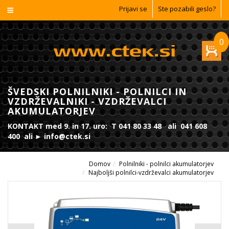
Prijavi se
Ste pozabili geslo?
0
ŠVEDSKI POLNILNIKI - POLNILCI IN
VZDRŽEVALNIKI - VZDRŽEVALCI
AKUMULATORJEV
KONTAKT med 9. in 17. uro: T 041 80 33 48 ali 041 608
400 ali ► info@ctek.si
Domov
Polnilniki - polnilci akumulatorjev
Najboljši polnilci-vzdrževalci akumulatorjev