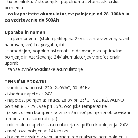
- tip polnilnika: 7-stopenjski, popolnoma avtomatski ciklus
polnjenja
- za kapacitete akumulatorjev: polnjenje od 28–300Ah in
za vzdrževanje do 500Ah
Uporaba in namen
- za permanentni (stalni) priklop na 24V sisteme v vozilih, raznih
napravah, večjih agregatih, itd.
- samodejno, popolno avtomatsko delovanje za optimalno
polnjenje in vzdrževanje 24V akumulatorjev v profesionalni
uporabi
- za vse svinčenokislinske akumulatorje
TEHNIČNI PODATKI
- vhodna napetost: 220–240VAC, 50–60Hz
- izhodna
napetost: 24V
- napetost polnjenja: maks. 28,8V pri 25°C, VZDRŽEVALNO
polnjenje 27,2V , vse pri 25°C okoljske temperature
(s senzorjem kompenzira-zmanjša moč polnjenja ob povišani
temperaturi akumulatorja)
- minimalna napetost akumulatorja za pričetek polnjenja: 2.0V
- moč toka polnjenja: 14A maks.
- hlajenje: prisilno z ventilatorjem (ob maksimalnem polnjenju)