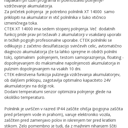
napakam pri izbiri programa in poenostaviti polnjenje-
vzdrževanje akumulatorja.
Za pričetek polnjenja je potrebno polnilnik XT 14000 samo
priklopiti na akumulator in vtič polnilnika v šuko vtičnico
izmeničnega toka.
CTEK XT 14000 ima sedem stopenj polnjenja. Več dodatnih
funkcij pride prav pri težavah z akumulatorji v vsakdanji uporabi
in težkih pogojih profesionalne uporabe. CTEK polnilniki se
odlikujejo z začetno desulfatizacijo svinčevih celic, avtomatično
diagnozo akumulatorja (če ta lahko sprejme in obdrži polnilni
tok), optimalnim polnjenjem, testom samopraznjenja, floating -
dopolnjevanjem do maksimalne napolnjenosti akumulatorja in
pulznim dopolnjevanjem na vsakih 10 dni.
CTEK edinstvena funkcija pulznega vzdrževanja akumulatorjev,
ob daljšem priklopu, zagotavlja optimalno kapaciteto 24V
akumulatorjev na dolgi rok.
Dodani temperaturni senzor optimizira polnjenje glede na
okoliško temperaturo.
Polnilnik je uvrščen v razred IP44 zaščite ohišja (pogojna zaščita
pred pršenjem vode in prahom), varuje elektroniko vozila,
zaščiten pred zamenjavo polov in iskrenjem ter pred kratkim
stikom. Zelo pomembno je tudi, da z majhnim nihanjem ščiti