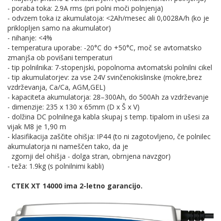
- poraba toka: 2.9A rms (pri polni moči polnjenja)
- odvzem toka iz akumulatoja: <2Ah/mesec ali 0,0028A/h (ko je
priklopljen samo na akumulator)
- nihanje: <4%
- temperatura uporabe: -20°C do +50°C, moč se avtomatsko
zmanjša ob povišani temperaturi
- tip polnilnika: 7-stopenjski, popolnoma avtomatski polnilni cikel
- tip akumulatorjev: za vse 24V svinčenokislinske (mokre,brez
vzdrževanja, Ca/Ca, AGM,GEL)
- kapaciteta akumulatorja: 28–300Ah, do 500Ah za vzdrževanje
- dimenzije: 235 x 130 x 65mm (D x Š x V)
- dolžina DC polnilnega kabla skupaj s temp. tipalom in ušesi za
vijak M8 je 1,90 m
- klasifikacija zaščite ohišja: IP44 (to ni zagotovljeno, če polnilec
akumulatorja ni nameščen tako, da je
zgornji del ohišja - dolga stran, obrnjena navzgor)
- teža: 1.9kg (s polnilnimi kabli)
CTEK XT 14000 ima 2-letno garancijo.