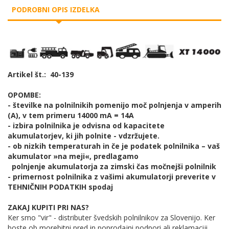
PODROBNI OPIS IZDELKA
Artikel št.: 40-139
OPOMBE:
- številke na polnilnikih pomenijo moč polnjenja v amperih
(A), v tem primeru 14000 mA = 14A
- izbira polnilnika je odvisna od kapacitete
akumulatorjev, ki jih polnite - vdzržujete.
- ob nizkih temperaturah in če je podatek polnilnika – vaš
akumulator »na meji«, predlagamo
polnjenje akumulatorja za zimski čas močnejši polnilnik
- primernost polnilnika z vašimi akumulatorji preverite v
TEHNIČNIH PODATKIH spodaj
ZAKAJ KUPITI PRI NAS?
Ker smo "vir" - distributer švedskih polnilnikov za Slovenijo. Ker
boste ob morebitni pred in poprodajni podpori ali reklamaciji,