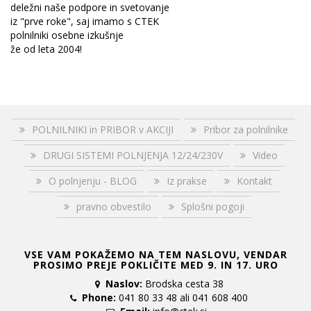
deležni naše podpore in svetovanje
iz "prve roke", saj imamo s CTEK
polnilniki osebne izkušnje
že od leta 2004!
POLNILNIKI in PRIBOR v AKCIJI
Pribor za polnilnike
DRUGI SISTEMI POLNJENJA 12/24/230V
Video
O polnjenju - BLOG
Iz prakse
Kontakt
pravno obvestilo
Splošni pogoji
VSE VAM POKAŽEMO NA TEM NASLOVU, VENDAR
PROSIMO PREJE POKLIČITE MED 9. IN 17. URO
Naslov:
Brodska cesta 38
Phone:
041 80 33 48 ali 041 608 400