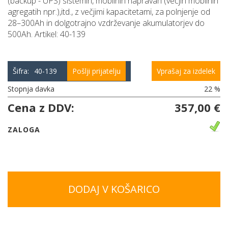
(backup - UPS) sistemih, mobilnih napravah (večjih mobilnih
agregatih npr.),itd., z večjimi kapacitetami, za polnjenje od
28–300Ah in dolgotrajno vzdrževanje akumulatorjev do
500Ah. Artikel: 40-139
Šifra:
40-139
Pošlji prijatelju
Vprašaj za izdelek
Stopnja davka
22 %
Cena z DDV:
357,00 €
ZALOGA
DODAJ V KOŠARICO