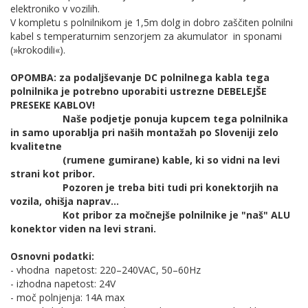
elektroniko v vozilih.
V kompletu s polnilnikom je 1,5m dolg in dobro zaščiten polnilni
kabel s temperaturnim senzorjem za akumulator in sponami
(»krokodili«).
OPOMBA: za podaljševanje DC polnilnega kabla tega
polnilnika je potrebno uporabiti ustrezne DEBELEJŠE
PRESEKE KABLOV!
Naše podjetje ponuja kupcem tega polnilnika
in samo uporablja pri naših montažah po Sloveniji zelo
kvalitetne
(rumene gumirane) kable, ki so vidni na levi
strani kot pribor.
Pozoren je treba biti tudi pri konektorjih na
vozila, ohišja naprav...
Kot pribor za močnejše polnilnike je "naš" ALU
konektor viden na levi strani.
Osnovni podatki:
- vhodna napetost: 220–240VAC, 50–60Hz
- izhodna
napetost: 24V
- moč polnjenja: 14A max