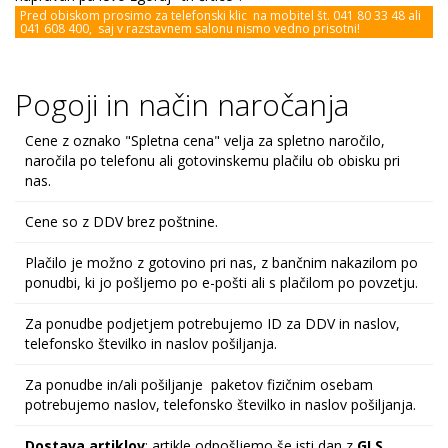
Pred obiskom prosimo za telefonski klic na mobitel št. 041 80 33 48 ali
041 608 400, saj v razstavnem salonu nismo vedno prisotni!
Pogoji in način naročanja
Cene z oznako "Spletna cena" velja za spletno naročilo,
naročila po telefonu ali gotovinskemu plačilu ob obisku pri
nas.
Cene so z DDV brez poštnine.
Plačilo je možno z gotovino pri nas, z bančnim nakazilom po
ponudbi, ki jo pošljemo po e-pošti ali s plačilom po povzetju.
Za ponudbe podjetjem potrebujemo ID za DDV in naslov,
telefonsko številko in naslov pošiljanja.
Za ponudbe in/ali pošiljanje paketov fizičnim osebam
potrebujemo naslov, telefonsko številko in naslov pošiljanja.
Dostava artiklov
: artikle odpošljemo še isti dan z
GLS