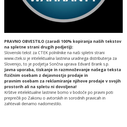
PRAVNO OBVESTILO (zaradi 100% kopiranja naših tekstov
na spletne strani drugih podjetij):
Slovenski tekst za CTEK polnilnike na naši spletni strani
www.ctek.si je intelektualna lastnina uradnega distributerja za
Slovenijo, to je podjetja Sončna uprava Edvard Brank s.p.
Javna uporaba, tiskanje in razmnoževanje našega teksta
fizičnim osebam z dejavnostjo prodaje in
pravnim osebam za reklamiranje njihove prodaje v svojih
prostorih ali na spletu ni dovoljena!
Kršitve intelektualne lastnine bomo v bodoče po pravni poti
preprečili po Zakonu o avtorskih in sorodnih pravicah in
zahtevali denarno nadomestilo.