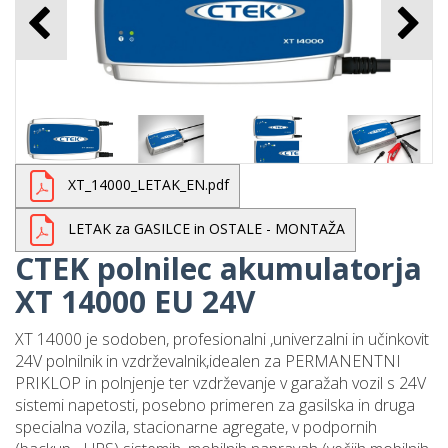
Rumeni kabel
INDUSTRIEFLEX 07 HT 2 x
6mm2
17,23 €
XT_14000_LETAK_EN.pdf
LETAK za GASILCE in OSTALE - MONTAŽA
CTEK polnilec akumulatorja
Rumeni kabel
XT 14000 EU 24V
INDUSTRIEFLEX 07HT 2 x
4mm2
XT 14000 je sodoben, profesionalni ,univerzalni in učinkovit
24V polnilnik in vzdrževalnik,idealen za PERMANENTNI
13,99 €
PRIKLOP in polnjenje ter vzdrževanje v garažah vozil s 24V
sistemi napetosti, posebno primeren za gasilska in druga
specialna vozila, stacionarne agregate, v podpornih