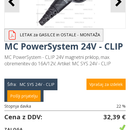
MC PowerSystem 24V -
PORT
33,55 €
LETAK za GASILCE in OSTALE - MONTAŽA
MC PowerSystem 24V - CLIP
MC PowerSystem - CLIP 24V magnetni priklop, max.
obremenitev do 16A/12V; Artikel: MC SYS 24V - CLIP
MC
PowerSystem/PowerPro/12/24V
Šifra:
MC SYS 24V - CLIP
Vprašaj za izdelek
- COVER
Pošlji prijatelju
19,00 €
Stopnja davka
22 %
Cena z DDV:
32,39 €
ZALOGA