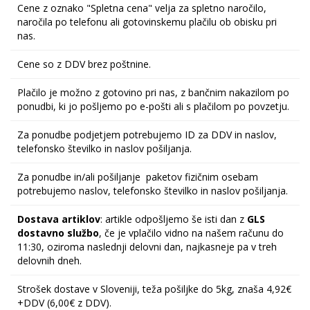
Cene z oznako "Spletna cena" velja za spletno naročilo,
naročila po telefonu ali gotovinskemu plačilu ob obisku pri
nas.
Cene so z DDV brez poštnine.
Plačilo je možno z gotovino pri nas, z bančnim nakazilom po
ponudbi, ki jo pošljemo po e-pošti ali s plačilom po povzetju.
Za ponudbe podjetjem potrebujemo ID za DDV in naslov,
telefonsko številko in naslov pošiljanja.
Za ponudbe in/ali pošiljanje paketov fizičnim osebam
potrebujemo naslov, telefonsko številko in naslov pošiljanja.
Dostava artiklov
: artikle odpošljemo še isti dan z
GLS
dostavno službo
, če je vplačilo vidno na našem računu do
11:30, oziroma naslednji delovni dan, najkasneje pa v treh
delovnih dneh.
Strošek dostave v Sloveniji, teža pošiljke do 5kg, znaša 4,92€
+DDV (6,00€ z DDV).