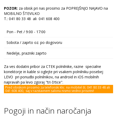
POZOR:
za obisk pri nas prosimo za POPREJŠNJO NAJAVO na
MOBILNO ŠTEVILKO
T.: 041 80 33 48 ali 041 608 400
Pon - Pet / 9:00 - 17:00
Sobota / zaprto oz. po dogovoru
Nedelje, prazniki zaprto
Za ves dodatni pribor za CTEK polnilnike, razne specialne
konektorje in kable si oglejte pri vsakem polnilniku posebej
LEVO pri ponudbi polnilnikov, na android in iOS mobilnih
napravah pa levo zgoraj "tri črtice".
Pred obiskom prosimo za telefonski klic na mobitel št. 041 80 33 48 ali
041 608 400, saj v razstavnem salonu nismo vedno prisotni!
Pogoji in način naročanja