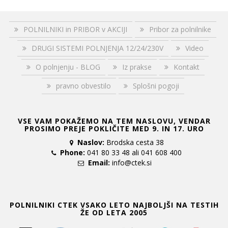
POLNILNIKI in PRIBOR v AKCIJI
Pribor za polnilnike
DRUGI SISTEMI POLNJENJA 12/24/230V
Video
O polnjenju - BLOG
Iz prakse
Kontakt
pravno obvestilo
Splošni pogoji
VSE VAM POKAŽEMO NA TEM NASLOVU, VENDAR
PROSIMO PREJE POKLIČITE MED 9. IN 17. URO
Naslov:
Brodska cesta 38
Phone:
041 80 33 48 ali 041 608 400
Email:
info@ctek.si
POLNILNIKI CTEK VSAKO LETO NAJBOLJŠI NA TESTIH
ŽE OD LETA 2005