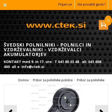
Prijavi se
Ste pozabili geslo?
0
ŠVEDSKI POLNILNIKI - POLNILCI IN
VZDRŽEVALNIKI - VZDRŽEVALCI
AKUMULATORJEV
KONTAKT med 9. in 17. uro: T 041 80 33 48 ali 041 608
400 ali ► info@ctek.si
Domov
Pribor za polnilnike-polnilce
Pribor za polnilnike