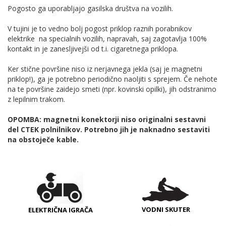
Pogosto ga uporabljajo gasilska društva na vozilih.
V tujini je to vedno bolj pogost priklop raznih porabnikov
elektrike na specialnih vozilih, napravah, saj zagotavlja 100%
kontakt in je zanesljivejši od t.i. cigaretnega priklopa.
Ker stične površine niso iz nerjavnega jekla (saj je magnetni
priklop!), ga je potrebno periodično naoljiti s sprejem. Če nehote
na te površine zaidejo smeti (npr. kovinski opilki), jih odstranimo
z lepilnim trakom.
OPOMBA: magnetni konektorji niso originalni sestavni
del CTEK polnilnikov. Potrebno jih je naknadno sestaviti
na obstoječe kable.
VODNI SKUTER
ELEKTRIČNA IGRAČA