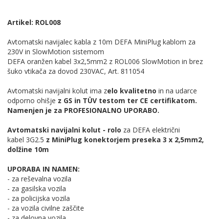
Artikel: ROL008
Avtomatski navijalec kabla z 10m DEFA MiniPlug kablom za
230V in SlowMotion sistemom
DEFA oranžen kabel 3x2,5mm2 z ROL006 SlowMotion in brez
šuko vtikača za dovod 230VAC, Art. 811054
Avtomatski navijalni kolut ima z
elo kvalitetno
in na udarce
odporno ohišje
z GS in TÜV testom ter CE certifikatom.
Namenjen je za PROFESIONALNO UPORABO.
Avtomatski navijalni kolut - rolo
za DEFA električni
kabel 3G2.5
z MiniPlug konektorjem preseka 3 x 2,5mm2,
dolžine 10m
UPORABA IN NAMEN:
- za reševalna vozila
- za gasilska vozila
- za policijska vozila
- za vozila civilne zaščite
- za delovna vozila