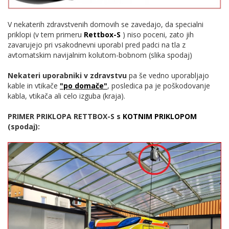
V nekaterih zdravstvenih domovih se zavedajo, da specialni
priklopi (v tem primeru
Rettbox-S
) niso poceni, zato jih
zavarujejo pri vsakodnevni uporabI pred padci na tla z
avtomatskim navijalnim kolutom-bobnom (slika spodaj)
Nekateri uporabniki v zdravstvu
pa še vedno uporabljajo
kable in vtikače
"po domače"
, posledica pa je poškodovanje
kabla, vtikača ali celo izguba (kraja).
PRIMER PRIKLOPA RETTBOX-S s
KOTNIM PRIKLOPOM
(spodaj):