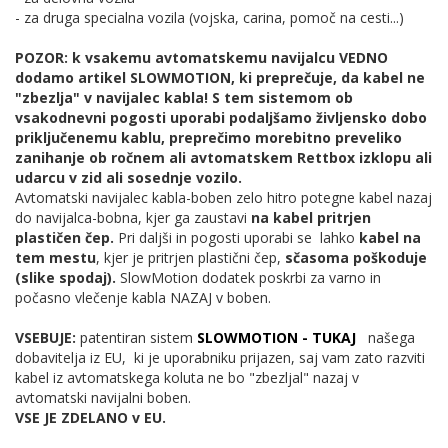
- za druga specialna vozila (vojska, carina, pomoč na cesti...)
POZOR: k vsakemu avtomatskemu navijalcu VEDNO
dodamo artikel SLOWMOTION, ki preprečuje, da kabel ne
"zbezlja" v navijalec kabla! S tem sistemom ob
vsakodnevni pogosti uporabi podaljšamo življensko dobo
priključenemu kablu, preprečimo morebitno preveliko
zanihanje ob ročnem ali avtomatskem Rettbox izklopu ali
udarcu v zid ali sosednje vozilo.
Avtomatski navijalec kabla-boben zelo hitro potegne kabel nazaj
do navijalca-bobna, kjer ga zaustavi
na kabel pritrjen
plastičen čep.
Pri daljši in pogosti uporabi se lahko
kabel na
tem mestu
, kjer je pritrjen plastični čep,
sčasoma poškoduje
(slike spodaj).
SlowMotion dodatek poskrbi za varno in
počasno vlečenje kabla NAZAJ v boben.
VSEBUJE:
patentiran sistem
SLOWMOTION - TUKAJ
našega
dobavitelja iz EU,
ki je uporabniku prijazen, saj vam zato razviti
kabel iz avtomatskega koluta ne bo "zbezljal" nazaj v
avtomatski navijalni boben.
VSE JE ZDELANO v EU.