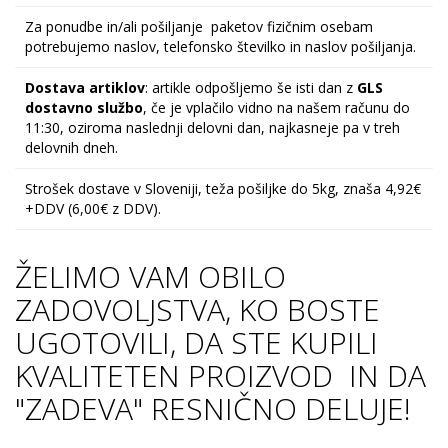
Za ponudbe in/ali pošiljanje paketov fizičnim osebam
potrebujemo naslov, telefonsko številko in naslov pošiljanja.
Dostava artiklov
: artikle odpošljemo še isti dan z
GLS
dostavno službo
, če je vplačilo vidno na našem računu do
11:30, oziroma naslednji delovni dan, najkasneje pa v treh
delovnih dneh.
Strošek dostave v Sloveniji, teža pošiljke do 5kg, znaša 4,92€
+DDV (6,00€ z DDV).
ŽELIMO VAM OBILO
ZADOVOLJSTVA, KO BOSTE
UGOTOVILI, DA STE KUPILI
KVALITETEN PROIZVOD IN DA
"ZADEVA" RESNIČNO DELUJE!