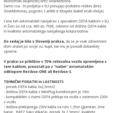
ekonomski skupnosti) brez SlowMotiona.
Samo cca. tri podjetja v EU ponujajo podobno rešitev (brez
SlowMotiona), pogosto z artikli iz Kitajske (kabel in/ali ohišje).
Cene teh avtomatskih navijalcev s specialnim DEFA kablom v EU
in Švici so od cca. 400 do 750€, odvisno od dolžine DEFA kabla
in kvalitete avtomatskega navijalnega koluta-bobna.
Do sedaj je bila v Sloveniji praksa,
da se je vsak zdravstveni
dom znašel po svoje oz. kupil, kar mu je ponudil dobavitelj
opreme.
V praksi so približno v 75% reševalna vozila opremljena s
tem kablom, preostali pa z “našim” avtomatskim
odklopom Rettbox-ONE ali Rettbox-S.
TEHNIČNI PODATKI in LASTNOSTI:
- presek DEFA kabla 3x2,5mm2
- dolžina DEFA kabla z MiniPlug konektorjem je 10m
- kompatibilen z vsemi DEFA priklopi na vozila s sistemom 230V
v vozilu
- dolžina priklopnega 230V kabla na rolo 1,35m (gumiran, črne
barve, BREZ šuko vtikača), presek 3x 2,5mm2, kvalitete