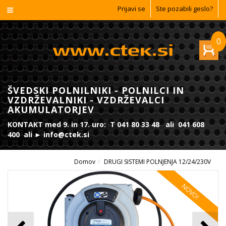
Prijavi se
Ste pozabili geslo?
0
ŠVEDSKI POLNILNIKI - POLNILCI IN
VZDRŽEVALNIKI - VZDRŽEVALCI
AKUMULATORJEV
KONTAKT med 9. in 17. uro: T 041 80 33 48 ali 041 608
400 ali ► info@ctek.si
Domov
DRUGI SISTEMI POLNJENJA 12/24/230V
NOVO!