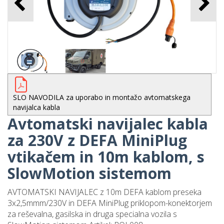
otion sistem za
atski navijalec
kabla
40,14 €
SLO NAVODILA za uporabo in montažo avtomatskega
navijalca kabla
Avtomatski navijalec kabla
za 230V z DEFA MiniPlug
x-ONE vtikač za
vtikačem in 10m kablom, s
0V v vozilo - brez
zraka
SlowMotion sistemom
192,76 €
AVTOMATSKI NAVIJALEC z 10m DEFA kablom preseka
3x2,5mmm/230V in DEFA MiniPlug priklopom-konektorjem
za reševalna, gasilska in druga specialna vozila s