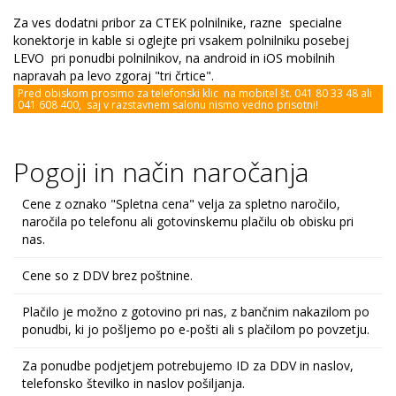
Za ves dodatni pribor za CTEK polnilnike, razne specialne
konektorje in kable si oglejte pri vsakem polnilniku posebej
LEVO pri ponudbi polnilnikov, na android in iOS mobilnih
napravah pa levo zgoraj "tri črtice".
Pred obiskom prosimo za telefonski klic na mobitel št. 041 80 33 48 ali
041 608 400, saj v razstavnem salonu nismo vedno prisotni!
Pogoji in način naročanja
Cene z oznako "Spletna cena" velja za spletno naročilo,
naročila po telefonu ali gotovinskemu plačilu ob obisku pri
nas.
Cene so z DDV brez poštnine.
Plačilo je možno z gotovino pri nas, z bančnim nakazilom po
ponudbi, ki jo pošljemo po e-pošti ali s plačilom po povzetju.
Za ponudbe podjetjem potrebujemo ID za DDV in naslov,
telefonsko številko in naslov pošiljanja.