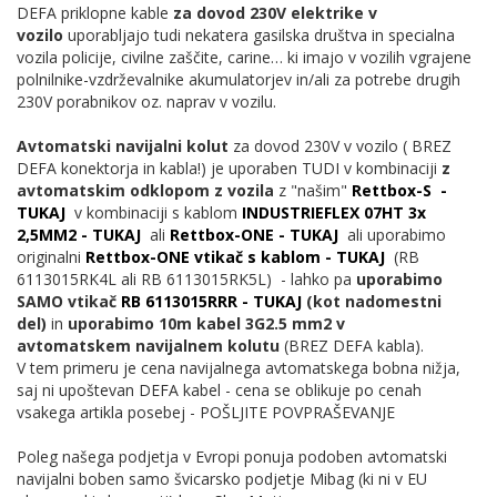
DEFA priklopne kable
za dovod 230V elektrike v
vozilo
uporabljajo tudi nekatera gasilska društva in specialna
vozila policije, civilne zaščite, carine… ki imajo v vozilih vgrajene
polnilnike-vzdrževalnike akumulatorjev in/ali za potrebe drugih
230V porabnikov oz. naprav v vozilu.
Avtomatski navijalni kolut
za dovod 230V v vozilo ( BREZ
DEFA konektorja in kabla!) je uporaben TUDI v kombinaciji
z
avtomatskim odklopom z vozila
z "našim"
Rettbox-S -
TUKAJ
v kombinaciji s kablom
INDUSTRIEFLEX 07HT 3x
2,5MM2 - TUKAJ
ali
Rettbox-ONE - TUKAJ
ali uporabimo
originalni
Rettbox-ONE vtikač s kablom - TUKAJ
(RB
6113015RK4L ali RB 6113015RK5L) - lahko pa
uporabimo
SAMO vtikač
RB 6113015RRR - TUKAJ
(kot nadomestni
del)
in
uporabimo 10m kabel 3G2.5 mm2
v
avtomatskem navijalnem kolutu
(BREZ DEFA kabla).
V tem primeru je cena navijalnega avtomatskega bobna nižja,
saj ni upoštevan DEFA kabel - cena se oblikuje po cenah
vsakega artikla posebej - POŠLJITE POVPRAŠEVANJE
Poleg našega podjetja v Evropi ponuja podoben avtomatski
navijalni boben samo švicarsko podjetje Mibag (ki ni v EU