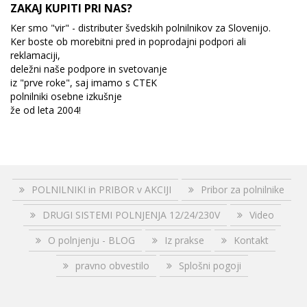
ZAKAJ KUPITI PRI NAS?
Ker smo "vir" - distributer švedskih polnilnikov za Slovenijo.
Ker boste ob morebitni pred in poprodajni podpori ali
reklamaciji,
deležni naše podpore in svetovanje
iz "prve roke", saj imamo s CTEK
polnilniki osebne izkušnje
že od leta 2004!
POLNILNIKI in PRIBOR v AKCIJI
Pribor za polnilnike
DRUGI SISTEMI POLNJENJA 12/24/230V
Video
O polnjenju - BLOG
Iz prakse
Kontakt
pravno obvestilo
Splošni pogoji