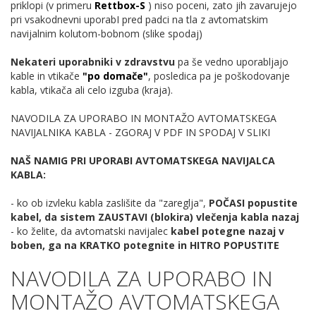
priklopi (v primeru
Rettbox-S
) niso poceni, zato jih zavarujejo
pri vsakodnevni uporabI pred padci na tla z avtomatskim
navijalnim kolutom-bobnom (slike spodaj)
Nekateri uporabniki v zdravstvu
pa še vedno uporabljajo
kable in vtikače
"po domače"
, posledica pa je poškodovanje
kabla, vtikača ali celo izguba (kraja).
NAVODILA ZA UPORABO IN MONTAŽO AVTOMATSKEGA
NAVIJALNIKA KABLA - ZGORAJ V PDF IN SPODAJ V SLIKI
NAŠ NAMIG PRI UPORABI AVTOMATSKEGA NAVIJALCA
KABLA:
- ko ob izvleku kabla zaslišite da "zareglja",
POČASI popustite
kabel, da sistem ZAUSTAVI (blokira) vlečenja kabla nazaj
- ko želite, da avtomatski navijalec
kabel potegne nazaj v
boben, ga na KRATKO potegnite in HITRO POPUSTITE
NAVODILA ZA UPORABO IN
MONTAŽO AVTOMATSKEGA