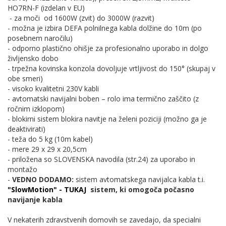
HO7RN-F (izdelan v EU)
- za moči od 1600W (zvit) do 3000W (razvit)
- možna je izbira DEFA polnilnega kabla dolžine do 10m (po
posebnem naročilu)
- odporno plastično ohišje za profesionalno uporabo in dolgo
življensko dobo
- trpežna kovinska konzola dovoljuje vrtljivost do 150° (skupaj v
obe smeri)
- visoko kvalitetni 230V kabli
- avtomatski navijalni boben – rolo ima termično zaščito (z
ročnim izklopom)
- blokirni sistem blokira navitje na želeni poziciji (možno ga je
deaktivirati)
- teža do 5 kg (10m kabel)
- mere 29 x 29 x 20,5cm
- priložena so SLOVENSKA navodila (str.24) za uporabo in
montažo
-
VEDNO DODAMO:
sistem avtomatskega navijalca kabla t.i.
"SlowMotion" - TUKAJ
sistem, ki omogoča počasno
navijanje kabla
V nekaterih zdravstvenih domovih se zavedajo, da specialni