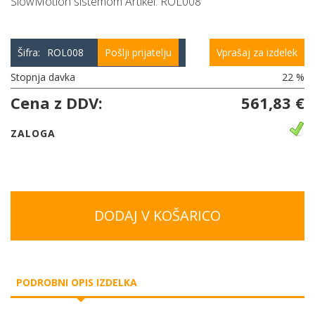
SlowMotion sistemom Artikel: ROL008
Šifra:
ROL008
Pošlji prijatelju
Vprašaj za izdelek
Stopnja davka
22 %
Cena z DDV:
561,83 €
ZALOGA
DODAJ V KOŠARICO
PODROBNI OPIS IZDELKA