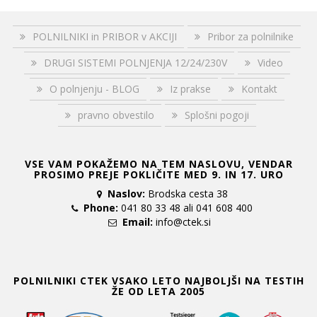
POLNILNIKI in PRIBOR v AKCIJI
Pribor za polnilnike
DRUGI SISTEMI POLNJENJA 12/24/230V
Video
O polnjenju - BLOG
Iz prakse
Kontakt
pravno obvestilo
Splošni pogoji
VSE VAM POKAŽEMO NA TEM NASLOVU, VENDAR
PROSIMO PREJE POKLIČITE MED 9. IN 17. URO
Naslov:
Brodska cesta 38
Phone:
041 80 33 48 ali 041 608 400
Email:
info@ctek.si
POLNILNIKI CTEK VSAKO LETO NAJBOLJŠI NA TESTIH
ŽE OD LETA 2005