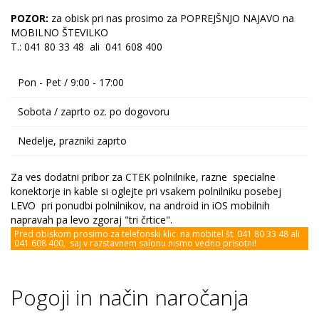
POZOR:
za obisk pri nas prosimo za POPREJŠNJO NAJAVO na
MOBILNO ŠTEVILKO
T.: 041 80 33 48 ali 041 608 400
Pon - Pet / 9:00 - 17:00
Sobota / zaprto oz. po dogovoru
Nedelje, prazniki zaprto
Za ves dodatni pribor za CTEK polnilnike, razne specialne
konektorje in kable si oglejte pri vsakem polnilniku posebej
LEVO pri ponudbi polnilnikov, na android in iOS mobilnih
napravah pa levo zgoraj "tri črtice".
Pred obiskom prosimo za telefonski klic na mobitel št. 041 80 33 48 ali
041 608 400, saj v razstavnem salonu nismo vedno prisotni!
Pogoji in način naročanja