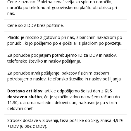
Cene z oznako "Spletna cena" velja za spletno naročilo,
naročila po telefonu ali gotovinskemu plačilu ob obisku pri
nas.
Cene so z DDV brez poštnine.
Plačilo je možno z gotovino pri nas, z bančnim nakazilom po
ponudbi, ki jo pošljemo po e-pošti ali s plačilom po povzetju.
Za ponudbe podjetjem potrebujemo ID za DDV in naslov,
telefonsko številko in naslov pošiljanja.
Za ponudbe in/ali pošiljanje paketov fizičnim osebam
potrebujemo naslov, telefonsko številko in naslov pošiljanja.
Dostava artiklov
: artikle odpošljemo še isti dan z
GLS
dostavno službo
, če je vplačilo vidno na našem računu do
11:30, oziroma naslednji delovni dan, najkasneje pa v treh
delovnih dneh.
Strošek dostave v Sloveniji, teža pošiljke do 5kg, znaša 4,92€
+DDV (6,00€ z DDV).