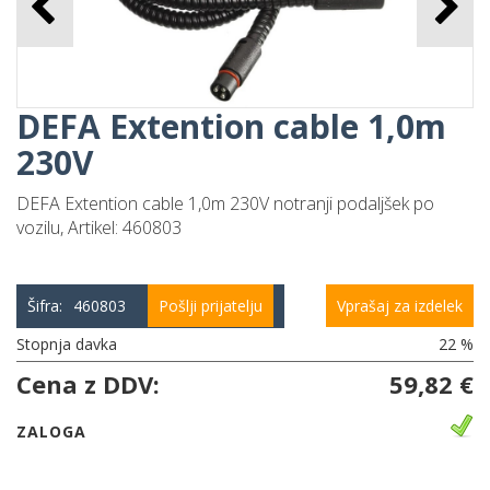
DEFA Extention cable 1,0m
230V
DEFA Extention cable 1,0m 230V notranji podaljšek po
vozilu, Artikel: 460803
Šifra:
460803
Pošlji prijatelju
Vprašaj za izdelek
Stopnja davka
22 %
Cena z DDV:
59,82 €
ZALOGA