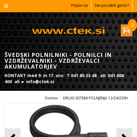
Prijavi se
Ste pozabili geslo?
0
ŠVEDSKI POLNILNIKI - POLNILCI IN
VZDRŽEVALNIKI - VZDRŽEVALCI
AKUMULATORJEV
KONTAKT med 9. in 17. uro: T 041 80 33 48 ali 041 608
400 ali ► info@ctek.si
Domov
DRUGI SISTEMI POLNJENJA 12/24/230V