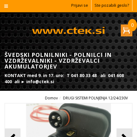
Prijavi se
Ste pozabili geslo?
0
ŠVEDSKI POLNILNIKI - POLNILCI IN
VZDRŽEVALNIKI - VZDRŽEVALCI
AKUMULATORJEV
KONTAKT med 9. in 17. uro: T 041 80 33 48 ali 041 608
400 ali ► info@ctek.si
Domov
DRUGI SISTEMI POLNJENJA 12/24/230V