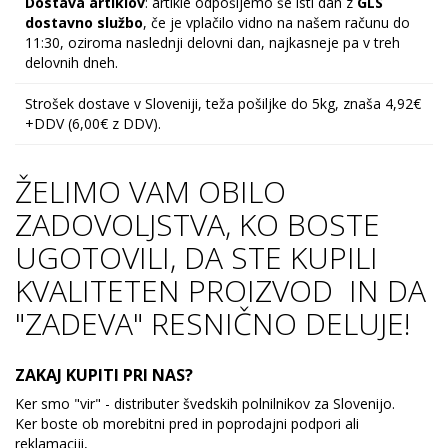
Dostava artiklov
: artikle odpošljemo še isti dan z
GLS
dostavno službo
, če je vplačilo vidno na našem računu do
11:30, oziroma naslednji delovni dan, najkasneje pa v treh
delovnih dneh.
Strošek dostave v Sloveniji, teža pošiljke do 5kg, znaša 4,92€
+DDV (6,00€ z DDV).
ŽELIMO VAM OBILO
ZADOVOLJSTVA, KO BOSTE
UGOTOVILI, DA STE KUPILI
KVALITETEN PROIZVOD IN DA
"ZADEVA" RESNIČNO DELUJE!
ZAKAJ KUPITI PRI NAS?
Ker smo "vir" - distributer švedskih polnilnikov za Slovenijo.
Ker boste ob morebitni pred in poprodajni podpori ali
reklamaciji,