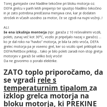
Torej gumijaste cevi hladilne tekočine pri bloku motorja oz.
DEFA grelcu v parih letih preperijo ter spustijo hladilno tekočino
in je zato potrebna predčasna menjava cevi, kar je dodaten
strošek in včasih usodno za motor, če se zgodi na nujni vožnji...!
ALI:
še ena izkušnja monterja
(npr. garaža z 10 reševalnimi vozili,
poleti, zunaj več kot 30°C, vozilo je pripeljalo nazaj v garažo) …
ko je dal roko na “havbo” motorja, je bila ta zelo vroča, DEFA
grelec motorja pa je vseeno grel, ker so vozilo spet priklopili na
DEFA/Rettbox priklop… tako je bilo poleti zaradi non-stop gretja
motorjev v garaži še veliko bolj vroče!
Da ne govorimo o porabi elektrike.
ZATO toplo priporočamo, da
se vgradi
rele s
temperaturnim tipalom
za
izklop grelca motorja na
bloku motorja, ki PREKINE