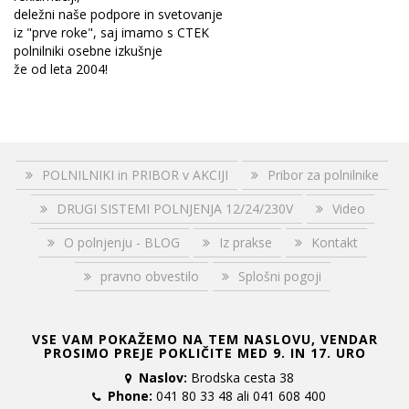
deležni naše podpore in svetovanje
iz "prve roke", saj imamo s CTEK
polnilniki osebne izkušnje
že od leta 2004!
POLNILNIKI in PRIBOR v AKCIJI
Pribor za polnilnike
DRUGI SISTEMI POLNJENJA 12/24/230V
Video
O polnjenju - BLOG
Iz prakse
Kontakt
pravno obvestilo
Splošni pogoji
VSE VAM POKAŽEMO NA TEM NASLOVU, VENDAR
PROSIMO PREJE POKLIČITE MED 9. IN 17. URO
Naslov:
Brodska cesta 38
Phone:
041 80 33 48 ali 041 608 400