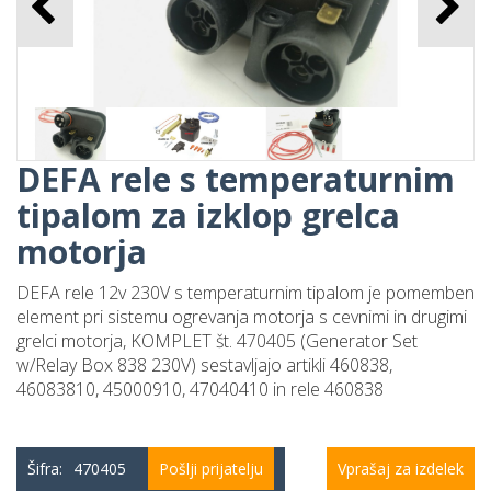
DEFA rele s temperaturnim
tipalom za izklop grelca
motorja
DEFA rele 12v 230V s temperaturnim tipalom je pomemben
element pri sistemu ogrevanja motorja s cevnimi in drugimi
grelci motorja, KOMPLET št. 470405 (Generator Set
w/Relay Box 838 230V) sestavljajo artikli 460838,
46083810, 45000910, 47040410 in rele 460838
Šifra:
470405
Pošlji prijatelju
Vprašaj za izdelek