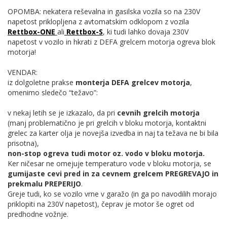
OPOMBA: nekatera reševalna in gasilska vozila so na 230V
napetost priklopljena z avtomatskim odklopom z vozila
Rettbox-ONE
ali
Rettbox-S
, ki tudi lahko dovaja 230V
napetost v vozilo in hkrati z DEFA grelcem motorja ogreva blok
motorja!
VENDAR:
iz dolgoletne prakse
monterja DEFA grelcev motorja
,
omenimo sledečo “težavo”:
v nekaj letih se je izkazalo, da pri
cevnih grelcih motorja
(manj problematično je pri grelcih v bloku motorja, kontaktni
grelec za karter olja je novejša izvedba in naj ta težava ne bi bila
prisotna),
non-stop ogreva tudi motor oz. vodo v bloku motorja.
Ker ničesar ne omejuje temperaturo vode v bloku motorja, se
gumijaste cevi pred in za cevnem grelcem PREGREVAJO in
prekmalu PREPERIJO
.
Greje tudi, ko se vozilo vrne v garažo (in ga po navodilih morajo
priklopiti na 230V napetost), čeprav je motor še ogret od
predhodne vožnje.