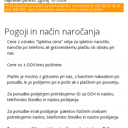
napravah pa levo zgoraj "tri črtice".
Pred obiskom prosimo za telefonski klic na mobitel št. 041 80 33 48 ali
041 608 400, saj v razstavnem salonu nismo vedno prisotni!
Pogoji in način naročanja
Cene z oznako "Spletna cena" velja za spletno naročilo,
naročila po telefonu ali gotovinskemu plačilu ob obisku pri
nas.
Cene so z DDV brez poštnine.
Plačilo je možno z gotovino pri nas, z bančnim nakazilom po
ponudbi, ki jo pošljemo po e-pošti ali s plačilom po povzetju.
Za ponudbe podjetjem potrebujemo ID za DDV in naslov,
telefonsko številko in naslov pošiljanja.
Za ponudbe in/ali pošiljanje paketov fizičnim osebam
potrebujemo naslov, telefonsko številko in naslov pošiljanja.