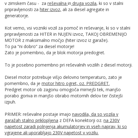
v zimskem času - za
reševalna
in
druga vozila
, ki so v stalni
pripravljenosti za
hiter izvoz,
ali za diesel agregate in
generatorje.
Kot vemo, vsi vozniki vozil za pomoč in reševanje, ki so v stalni
pripravljenosti za HITER in NUJEN izvoz, TAKOJ OBREMENIJO
MOTOR z maksimalno močjo (hiter izvoz iz garaže).
To pa “ni dobro” za diesel motorje!
Zato je pomembno, da je blok motorja predogret.
To je posebno pomembno pri reševalnih vozilih z diesel motorji.
Diesel motor potrebuje višjo delovno temperaturo, zato je
pomembno, da je
motor hitro ogret, oz. PREDGRET.
Predgret motor ob zagonu omogoča mirnejši tek, manjšo
porabo goriva in manjšo obrabo motornih delov ter čistejši
izpuh.
PRIMER: reševalne postaje imajo
navodila, da so vozila v
garažah stalno priklopljena
z DEFA konektorji oz.
na 230V
napetost zaradi polnjenja akumulatorjev in vseh naprav, ki so
vgrajene ali uporabljajo 230V napetost v vozilu.