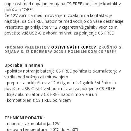
napetost med napajanjemajana CS FREE tudi, ko je kontakt v
položaju "OFF".
Če 12V vtičnica med mirovanjem vozila nima kontakta, je
najbolje, da CS FREE napolnite med vožnjo do vaše destinacije.
Preprosto ga priključite v 12 V cigaretni vžigalnik / vtičnico in
povežite vtič USB-C z vhodnimi vrati za polnjenje CS FREE.
PROSIMO PREBERITE V
ODZIVI NAŠIH KUPCEV
IZKUŠNJO G.
DEJANA S. IZ DECEMBRA 2023 S POLNILNIKOM CS FREE !
Uporaba in namen
- polnitev notranje baterije CS FREE polnilca iz akumulatorja v
vozilu med vožnjo ali mirovanjem
- preprosta priključitev v 12 V cigaretni vžigalnik / vtičnico in
povežite USB-C vtič z vhodnimi vrati za polnjenje CS FREE
- litijev akumulator v CS FREE napolnimo v eni uri
- kompatibilen z CS FREE polnilcem
TEHNIČNI PODATKI:
- napetost akumulatorja: 12V
- delovna temperatura: -20°C do + 50°C