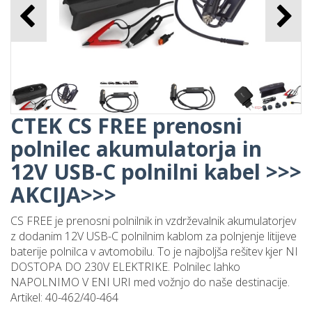
CTEK CS FREE prenosni
polnilec akumulatorja -
IZJEMNA CENA !
220,00 €
CTEK CS FREE prenosni
polnilec akumulatorja in
12V USB-C polnilni kabel >>>
AKCIJA>>>
CTEK CS prenosna torba
za shranjevanje CTEK
CS FREE je prenosni polnilnik in vzdrževalnik akumulatorjev
polnilnikov
z dodanim 12V USB-C polnilnim kablom za polnjenje litijeve
baterije polnilca v avtomobilu. To je najboljša rešitev kjer NI
34,00 €
DOSTOPA DO 230V ELEKTRIKE. Polnilec lahko
NAPOLNIMO V ENI URI med vožnjo do naše destinacije.
Artikel: 40-462/40-464