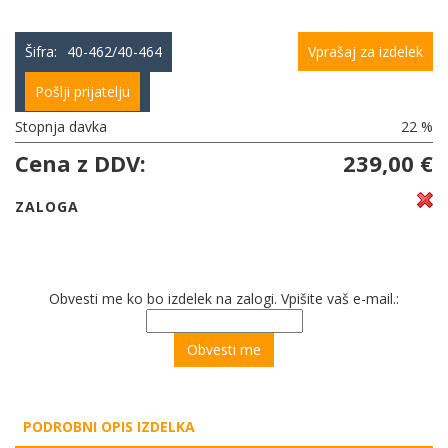
Šifra:
40-462/40-464
Vprašaj za izdelek
Pošlji prijatelju
Stopnja davka
22 %
Cena z DDV:
239,00 €
ZALOGA
Obvesti me ko bo izdelek na zalogi. Vpišite vaš e-mail.:
PODROBNI OPIS IZDELKA