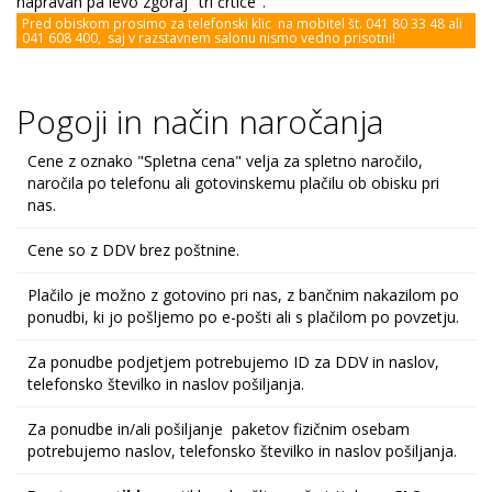
napravah pa levo zgoraj "tri črtice".
Pred obiskom prosimo za telefonski klic na mobitel št. 041 80 33 48 ali
041 608 400, saj v razstavnem salonu nismo vedno prisotni!
Pogoji in način naročanja
Cene z oznako "Spletna cena" velja za spletno naročilo,
naročila po telefonu ali gotovinskemu plačilu ob obisku pri
nas.
Cene so z DDV brez poštnine.
Plačilo je možno z gotovino pri nas, z bančnim nakazilom po
ponudbi, ki jo pošljemo po e-pošti ali s plačilom po povzetju.
Za ponudbe podjetjem potrebujemo ID za DDV in naslov,
telefonsko številko in naslov pošiljanja.
Za ponudbe in/ali pošiljanje paketov fizičnim osebam
potrebujemo naslov, telefonsko številko in naslov pošiljanja.