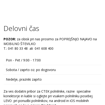
Delovni čas
POZOR:
za obisk pri nas prosimo za POPREJŠNJO NAJAVO na
MOBILNO ŠTEVILKO
T.: 041 80 33 48 ali 041 608 400
Pon - Pet / 9:00 - 17:00
Sobota / zaprto oz. po dogovoru
Nedelje, prazniki zaprto
Za ves dodatni pribor za CTEK polnilnike, razne specialne
konektorje in kable si oglejte pri vsakem polnilniku posebej
LEVO pri ponudbi polnilnikov, na android in iOS mobilnih