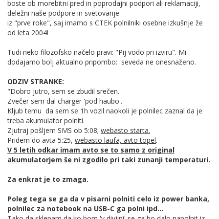
boste ob morebitni pred in poprodajni podpori ali reklamaciji,
deležni naše podpore in svetovanje
iz "prve roke", saj imamo s CTEK polnilniki osebne izkušnje že
od leta 2004!
Tudi neko filozofsko načelo pravi: "Pij vodo pri izviru". Mi
dodajamo bolj aktualno pripombo: seveda ne onesnaženo.
ODZIV STRANKE:
"Dobro jutro, sem se zbudil srečen.
Zvečer sem dal charger 'pod haubo'.
Kljub temu da sem se 1h vozil naokoli je polnilec zaznal da je
treba akumulator polniti.
Zjutraj pošljem SMS ob 5:08;
webasto starta.
Pridem do avta 5:25,
webasto laufa, avto topel
.
V 5 letih odkar imam avto se to samo z original
akumulatorjem še ni zgodilo pri taki zunanji temperaturi.
Za enkrat je to zmaga.
Poleg tega se ga da v pisarni polniti celo iz power banka,
polnilec za notebook na USB-C ga polni ipd...
Tako da sklepam da ko bom 'v divjini' se ga bo dalo napolnit iz