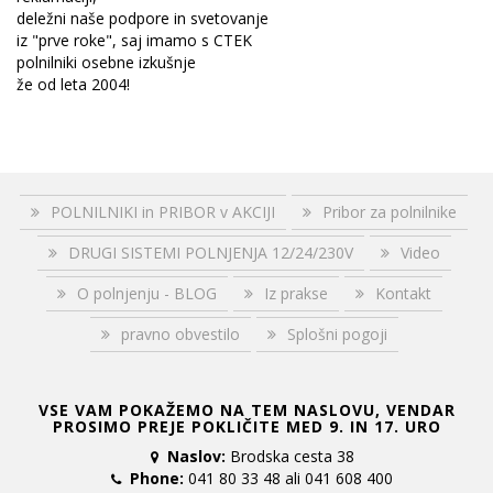
deležni naše podpore in svetovanje
iz "prve roke", saj imamo s CTEK
polnilniki osebne izkušnje
že od leta 2004!
POLNILNIKI in PRIBOR v AKCIJI
Pribor za polnilnike
DRUGI SISTEMI POLNJENJA 12/24/230V
Video
O polnjenju - BLOG
Iz prakse
Kontakt
pravno obvestilo
Splošni pogoji
VSE VAM POKAŽEMO NA TEM NASLOVU, VENDAR
PROSIMO PREJE POKLIČITE MED 9. IN 17. URO
Naslov:
Brodska cesta 38
Phone:
041 80 33 48 ali 041 608 400