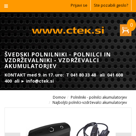
Prijavi se
Ste pozabili geslo?
0
ŠVEDSKI POLNILNIKI - POLNILCI IN
VZDRŽEVALNIKI - VZDRŽEVALCI
AKUMULATORJEV
KONTAKT med 9. in 17. uro: T 041 80 33 48 ali 041 608
400 ali ► info@ctek.si
Domov
Polnilniki - polnilci akumulatorjev
Najboljši polnilci-vzdrževalci akumulatorjev