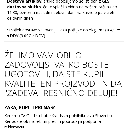
Dostava artiklov
: artikle odpošljemo še isti dan z
GLS
dostavno službo
, če je vplačilo vidno na našem računu do
11:30, oziroma naslednji delovni dan, najkasneje pa v treh
delovnih dneh.
Strošek dostave v Sloveniji, teža pošiljke do 5kg, znaša 4,92€
+DDV (6,00€ z DDV).
ŽELIMO VAM OBILO
ZADOVOLJSTVA, KO BOSTE
UGOTOVILI, DA STE KUPILI
KVALITETEN PROIZVOD IN DA
"ZADEVA" RESNIČNO DELUJE!
ZAKAJ KUPITI PRI NAS?
Ker smo "vir" - distributer švedskih polnilnikov za Slovenijo.
Ker boste ob morebitni pred in poprodajni podpori ali
reklamaciji,