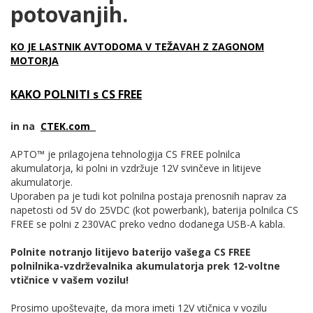
potovanjih.
KO JE LASTNIK AVTODOMA V TEŽAVAH Z ZAGONOM
MOTORJA
KAKO POLNITI s CS FREE
in na
CTEK.com
APTO™️ je prilagojena tehnologija CS FREE polnilca
akumulatorja, ki polni in vzdržuje 12V svinčeve in litijeve
akumulatorje.
Uporaben pa je tudi kot polnilna postaja prenosnih naprav za
napetosti od 5V do 25VDC (kot powerbank), baterija polnilca CS
FREE se polni z 230VAC preko vedno dodanega USB-A kabla.
Polnite notranjo litijevo baterijo vašega CS FREE
polnilnika-vzdrževalnika akumulatorja prek 12-voltne
vtičnice v vašem vozilu!
Prosimo upoštevajte, da mora imeti 12V vtičnica v vozilu