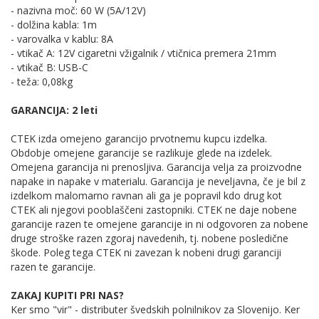
- nazivna moč: 60 W (5A/12V)
- dolžina kabla: 1m
- varovalka v kablu: 8A
- vtikač A: 12V cigaretni vžigalnik / vtičnica premera 21mm
- vtikač B: USB-C
- teža: 0,08kg
GARANCIJA: 2 leti
CTEK izda omejeno garancijo prvotnemu kupcu izdelka.
Obdobje omejene garancije se razlikuje glede na izdelek.
Omejena garancija ni prenosljiva. Garancija velja za proizvodne
napake in napake v materialu. Garancija je neveljavna, če je bil z
izdelkom malomarno ravnan ali ga je popravil kdo drug kot
CTEK ali njegovi pooblaščeni zastopniki. CTEK ne daje nobene
garancije razen te omejene garancije in ni odgovoren za nobene
druge stroške razen zgoraj navedenih, tj. nobene posledične
škode. Poleg tega CTEK ni zavezan k nobeni drugi garanciji
razen te garancije.
ZAKAJ KUPITI PRI NAS?
Ker smo "vir" - distributer švedskih polnilnikov za Slovenijo. Ker