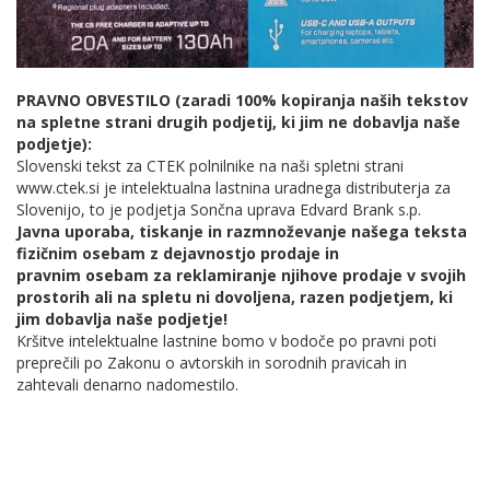
PRAVNO OBVESTILO (zaradi 100% kopiranja naših tekstov
na spletne strani drugih podjetij, ki jim ne dobavlja naše
podjetje):
Slovenski tekst za CTEK polnilnike na naši spletni strani
www.ctek.si je intelektualna lastnina uradnega distributerja za
Slovenijo, to je podjetja Sončna uprava Edvard Brank s.p.
Javna uporaba, tiskanje in razmnoževanje našega teksta
fizičnim osebam z dejavnostjo prodaje in
pravnim osebam za reklamiranje njihove prodaje v svojih
prostorih ali na spletu ni dovoljena, razen podjetjem, ki
jim dobavlja naše podjetje!
Kršitve intelektualne lastnine bomo v bodoče po pravni poti
preprečili po Zakonu o avtorskih in sorodnih pravicah in
zahtevali denarno nadomestilo.