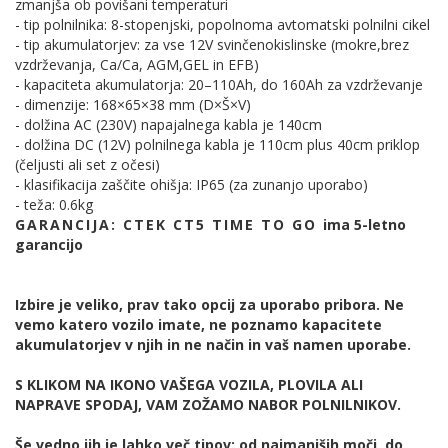
zmanjša ob povišani temperaturi
- tip polnilnika: 8-stopenjski, popolnoma avtomatski polnilni cikel
- tip akumulatorjev: za vse 12V svinčenokislinske (mokre,brez
vzdrževanja, Ca/Ca, AGM,GEL in EFB)
- kapaciteta akumulatorja: 20–110Ah, do 160Ah za vzdrževanje
- dimenzije: 168×65×38 mm (D×Š×V)
- dolžina AC (230V) napajalnega kabla je 140cm
​- dolžina DC (12V) polnilnega kabla je 110cm plus 40cm priklop
(čeljusti ali set z očesi)
- klasifikacija zaščite ohišja: IP65 (za zunanjo uporabo)
- teža: 0.6kg
GARANCIJA: CTEK
CT5 TIME TO GO
ima 5-letno
garancijo
Izbire je veliko, prav tako opcij za uporabo pribora. Ne
vemo katero vozilo imate, ne poznamo kapacitete
akumulatorjev v njih in ne način in vaš namen uporabe.
S KLIKOM NA IKONO VAŠEGA VOZILA, PLOVILA ALI
NAPRAVE SPODAJ, VAM ZOŽAMO NABOR POLNILNIKOV.
Še vedno jih je lahko več tipov: od najmanjših moči, do