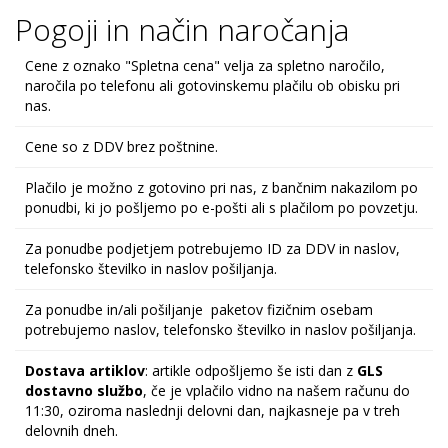
Pogoji in način naročanja
Cene z oznako "Spletna cena" velja za spletno naročilo,
naročila po telefonu ali gotovinskemu plačilu ob obisku pri
nas.
Cene so z DDV brez poštnine.
Plačilo je možno z gotovino pri nas, z bančnim nakazilom po
ponudbi, ki jo pošljemo po e-pošti ali s plačilom po povzetju.
Za ponudbe podjetjem potrebujemo ID za DDV in naslov,
telefonsko številko in naslov pošiljanja.
Za ponudbe in/ali pošiljanje paketov fizičnim osebam
potrebujemo naslov, telefonsko številko in naslov pošiljanja.
Dostava artiklov
: artikle odpošljemo še isti dan z
GLS
dostavno službo
, če je vplačilo vidno na našem računu do
11:30, oziroma naslednji delovni dan, najkasneje pa v treh
delovnih dneh.