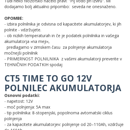
Tudi neko filozofsko načelo pravi: "Pij vodo pri izviru". Mi
dodajamo bolj aktualno pripombo: seveda ne onesnaženo.
OPOMBE:
- izbira polnilnika je odvisna od kapacitete akumulatorjev, ki jih
polnite - vdzržujete.
- ob nizkih temperaturah in če je podatek polnilnika in vašega
akumulatorja »na meji«,
predlagamo v zimskem času za polnjenje akumulatorja
močnejši polnilnik
- PRIMERNOST POLNILNIKA z vašimi akumulatorji preverite v
TEHNIČNIH PODATKIH spodaj
CT5 TIME TO GO 12V
POLNILEC AKUMULATORJA
Osnovni podatki:
- napetost: 12V
- moč polnjenja: 5A max
- tip polnilnika: 8-stopenjski, popolnoma avtomatski ciklus
polnjenja
- za kapacitete akumulatorjev: polnjenje od 20–110Ah, vzdržuje