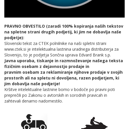
PRAVNO OBVESTILO (zaradi 100% kopiranja naših tekstov
na spletne strani drugih podjetij, ki jim ne dobavlja naše
podjetje):
Slovenski tekst za CTEK polnilnike na naši spletni strani
www.ctek.si je intelektualna lastnina uradnega distributerja za
Slovenijo, to je podjetja Sončna uprava Edvard Brank s.p.
Javna uporaba, tiskanje in razmnoževanje našega teksta
fizičnim osebam z dejavnostjo prodaje in
pravnim osebam za reklamiranje njihove prodaje v svojih
prostorih ali na spletu ni dovoljena, razen podjetjem, ki
jim dobavlja naše podjetje!
Kršitve intelektualne lastnine bomo v bodoče po pravni poti
preprečili po Zakonu o avtorskih in sorodnih pravicah in
zahtevali denarno nadomestilo.