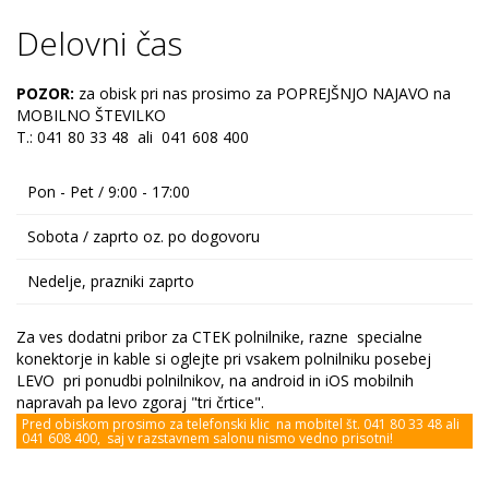
Delovni čas
POZOR:
za obisk pri nas prosimo za POPREJŠNJO NAJAVO na
MOBILNO ŠTEVILKO
T.: 041 80 33 48 ali 041 608 400
Pon - Pet / 9:00 - 17:00
Sobota / zaprto oz. po dogovoru
Nedelje, prazniki zaprto
Za ves dodatni pribor za CTEK polnilnike, razne specialne
konektorje in kable si oglejte pri vsakem polnilniku posebej
LEVO pri ponudbi polnilnikov, na android in iOS mobilnih
napravah pa levo zgoraj "tri črtice".
Pred obiskom prosimo za telefonski klic na mobitel št. 041 80 33 48 ali
041 608 400, saj v razstavnem salonu nismo vedno prisotni!