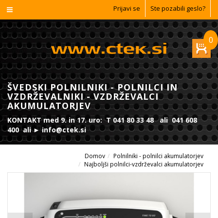
Prijavi se
Ste pozabili geslo?
0
ŠVEDSKI POLNILNIKI - POLNILCI IN
VZDRŽEVALNIKI - VZDRŽEVALCI
AKUMULATORJEV
KONTAKT med 9. in 17. uro: T 041 80 33 48 ali 041 608
400 ali ► info@ctek.si
Domov
Polnilniki - polnilci akumulatorjev
Najboljši polnilci-vzdrževalci akumulatorjev