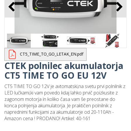
CT5_TIME_TO_GO_LETAK_EN.pdf
CTEK polnilec akumulatorja
CT5 TIME TO GO EU 12V
CT5 TIME TO GO 12V je avtomatski,na svetu prvi polnilnik z
LED lučkami,ki vam povedo kdaj lahko prvič poizkusite z
zagonom motorja in koliko časa vam še preostane do
konca polnjenja akumulatorja. Je praktičen polnilnik z
naprednimi funkcijami za akumulatorje od 20-110Ah -
Amazon cena ! PRODANO! Artikel: 40-161