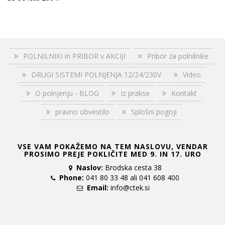
POLNILNIKI in PRIBOR v AKCIJI
Pribor za polnilnike
DRUGI SISTEMI POLNJENJA 12/24/230V
Video
O polnjenju - BLOG
Iz prakse
Kontakt
pravno obvestilo
Splošni pogoji
VSE VAM POKAŽEMO NA TEM NASLOVU, VENDAR
PROSIMO PREJE POKLIČITE MED 9. IN 17. URO
Naslov:
Brodska cesta 38
Phone:
041 80 33 48 ali 041 608 400
Email:
info@ctek.si