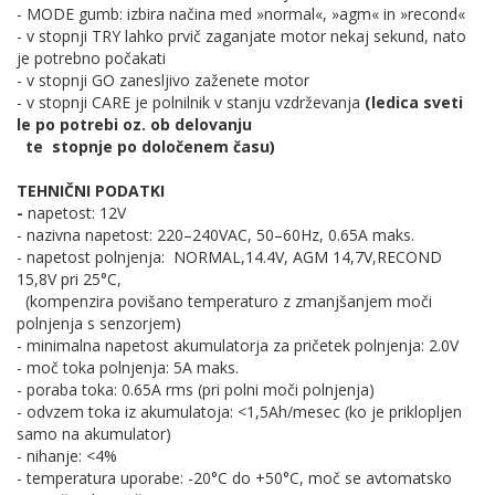
- MODE gumb: izbira načina med »normal«, »agm« in »recond«
- v stopnji TRY lahko prvič zaganjate motor nekaj sekund, nato
je potrebno počakati
- v stopnji GO zanesljivo zaženete motor
- v stopnji CARE je polnilnik v stanju vzdrževanja
(ledica sveti
le po potrebi oz. ob delovanju
te stopnje po določenem času)
TEHNIČNI PODATKI
-
napetost: 12V
- nazivna napetost: 220–240VAC, 50–60Hz, 0.65A maks.
- napetost polnjenja: NORMAL,14.4V, AGM 14,7V,RECOND
15,8V pri 25°C,
(kompenzira povišano temperaturo z zmanjšanjem moči
polnjenja s senzorjem)
- minimalna napetost akumulatorja za pričetek polnjenja: 2.0V
- moč toka polnjenja: 5A maks.
- poraba toka: 0.65A rms (pri polni moči polnjenja)
- odvzem toka iz akumulatoja: <1,5Ah/mesec (ko je priklopljen
samo na akumulator)
- nihanje: <4%
- temperatura uporabe: -20°C do +50°C, moč se avtomatsko