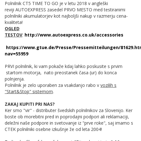
Polnilnik CT5 TIME TO GO je v letu 2018 v angleški
reviji AUTOEXPRESS zasedel PRVO MESTO med testiranimi
polnilniki akumulatorjev kot najboljši nakup v razmerju cena-
kvaliteta!
OGLED
TESTOV
:
http://www.autoexpress.co.uk/accessories
https://www.gtue.de/Presse/Pressemitteilungen/81629.ht
nav=55959
PRVI polnilnik, ki vam pokaže kdaj lahko poskusite s prvim
startom motorja, nato preostanek časa (ur) do konca
polnjenja.
Polnilnik je zelo uporaben za vsakdanjo rabo v
vozilih s
"Start&Stop" sistemom
.
ZAKAJ KUPITI PRI NAS?
Ker smo "vir" - distributer švedskih polnilnikov za Slovenijo. Ker
boste ob morebitni pred in poprodajni podpori ali reklamaciji,
deležni naše podpore in svetovanje iz "prve roke", saj imamo s
CTEK polnilniki osebne izkušnje že od leta 2004!