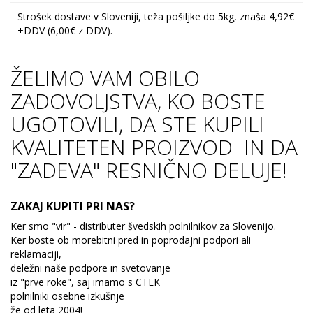
Strošek dostave v Sloveniji, teža pošiljke do 5kg, znaša 4,92€
+DDV (6,00€ z DDV).
ŽELIMO VAM OBILO
ZADOVOLJSTVA, KO BOSTE
UGOTOVILI, DA STE KUPILI
KVALITETEN PROIZVOD IN DA
"ZADEVA" RESNIČNO DELUJE!
ZAKAJ KUPITI PRI NAS?
Ker smo "vir" - distributer švedskih polnilnikov za Slovenijo.
Ker boste ob morebitni pred in poprodajni podpori ali
reklamaciji,
deležni naše podpore in svetovanje
iz "prve roke", saj imamo s CTEK
polnilniki osebne izkušnje
že od leta 2004!