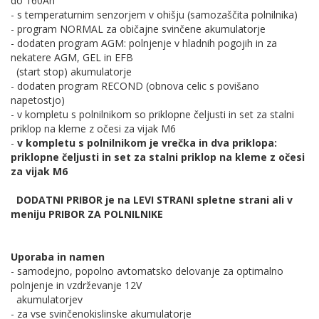
do 160Ah
- s temperaturnim senzorjem v ohišju (samozaščita polnilnika)
- program NORMAL za običajne svinčene akumulatorje
- dodaten program AGM: polnjenje v hladnih pogojih in za
nekatere AGM, GEL in EFB
(start stop) akumulatorje
- dodaten program RECOND (obnova celic s povišano
napetostjo)
- v kompletu s polnilnikom so priklopne čeljusti in set za stalni
priklop na kleme z očesi za vijak M6
-
v kompletu s polnilnikom je vrečka in dva priklopa:
priklopne čeljusti in set za stalni priklop na kleme z očesi
za vijak M6
DODATNI PRIBOR je na LEVI STRANI spletne strani ali v
meniju PRIBOR ZA POLNILNIKE
Uporaba in namen
- samodejno, popolno avtomatsko delovanje za optimalno
polnjenje in vzdrževanje 12V
akumulatorjev
- za vse svinčenokislinske akumulatorje