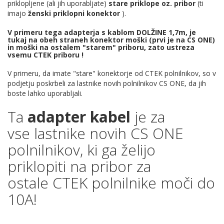
priklopljene (ali jih uporabljate)
stare priklope oz. pribor
(ti
imajo
ženski priklopni konektor
).
V primeru tega adapterja s kablom DOLŽINE 1,7m, je
tukaj na obeh straneh konektor moški (prvi je na CS ONE)
in moški na ostalem "starem" priboru, zato ustreza
vsemu CTEK priboru !
V primeru, da imate "stare" konektorje od CTEK polnilnikov, so v
podjetju poskrbeli za lastnike novih polnilnikov CS ONE, da jih
boste lahko uporabljali.
Ta
adapter kabel
je za
vse lastnike novih CS ONE
polnilnikov, ki ga želijo
priklopiti na pribor za
ostale CTEK polnilnike moči do
10A!