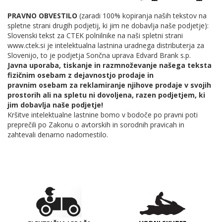
PRAVNO OBVESTILO
(zaradi 100% kopiranja naših tekstov na
spletne strani drugih podjetij, ki jim ne dobavlja naše podjetje):
Slovenski tekst za CTEK polnilnike na naši spletni strani
www.ctek.si je intelektualna lastnina uradnega distributerja za
Slovenijo, to je podjetja Sončna uprava Edvard Brank s.p.
Javna uporaba, tiskanje in razmnoževanje našega teksta
fizičnim osebam z dejavnostjo prodaje in
pravnim osebam za reklamiranje njihove prodaje v svojih
prostorih ali na spletu ni dovoljena, razen podjetjem, ki
jim dobavlja naše podjetje!
Kršitve intelektualne lastnine bomo v bodoče po pravni poti
preprečili po Zakonu o avtorskih in sorodnih pravicah in
zahtevali denarno nadomestilo.