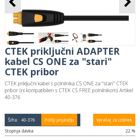
C
CTEK priključni ADAPTER
kabel CS ONE za "stari"
CTEK pribor
CTEK priključni kabel s polnilnika CS ONE za "stari" CTEK
CTE
pribor (ni kompatibilen s CTEK CS FREE polnilnikom) Artikel:
40-376
Šifra:
40-376
Pošlji prijatelju
Vprašaj za izdelek
Stopnja davka
22 %