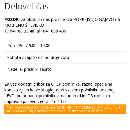
Delovni čas
POZOR:
za obisk pri nas prosimo za POPREJŠNJO NAJAVO na
MOBILNO ŠTEVILKO
T.: 041 80 33 48 ali 041 608 400
Pon - Pet / 9:00 - 17:00
Sobota / zaprto oz. po dogovoru
Nedelje, prazniki zaprto
Za ves dodatni pribor za CTEK polnilnike, razne specialne
konektorje in kable si oglejte pri vsakem polnilniku posebej
LEVO pri ponudbi polnilnikov, na android in iOS mobilnih
napravah pa levo zgoraj "tri črtice".
Pred obiskom prosimo za telefonski klic na mobitel št. 041 80 33 48 ali
041 608 400, saj v razstavnem salonu nismo vedno prisotni!