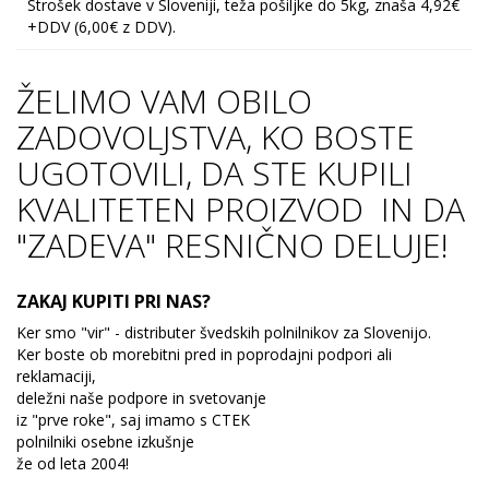
Strošek dostave v Sloveniji, teža pošiljke do 5kg, znaša 4,92€
+DDV (6,00€ z DDV).
ŽELIMO VAM OBILO
ZADOVOLJSTVA, KO BOSTE
UGOTOVILI, DA STE KUPILI
KVALITETEN PROIZVOD IN DA
"ZADEVA" RESNIČNO DELUJE!
ZAKAJ KUPITI PRI NAS?
Ker smo "vir" - distributer švedskih polnilnikov za Slovenijo.
Ker boste ob morebitni pred in poprodajni podpori ali
reklamaciji,
deležni naše podpore in svetovanje
iz "prve roke", saj imamo s CTEK
polnilniki osebne izkušnje
že od leta 2004!