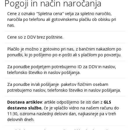
Pogoji in način naročanja
Cene z oznako "Spletna cena" velja za spletno naročilo,
naročila po telefonu ali gotovinskemu plačilu ob obisku pri
nas.
Cene so z DDV brez poštnine.
Plačilo je možno z gotovino pri nas, z bančnim nakazilom po
ponudbi, ki jo pošljemo po e-pošti ali s plačilom po povzetju.
Za ponudbe podjetjem potrebujemo ID za DDV in naslov,
telefonsko številko in naslov pošiljanja.
Za ponudbe in/ali pošiljanje paketov fizičnim osebam
potrebujemo naslov, telefonsko številko in naslov pošiljanja.
Dostava artiklov
: artikle odpošljemo še isti dan z
GLS
dostavno službo
, če je vplačilo vidno na našem računu do
11:30, oziroma naslednji delovni dan, najkasneje pa v treh
delovnih dneh.