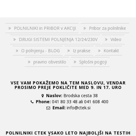
POLNILNIKI in PRIBOR v AKCIJI
Pribor za polnilnike
DRUGI SISTEMI POLNJENJA 12/24/230V
Video
O polnjenju - BLOG
Iz prakse
Kontakt
pravno obvestilo
Splošni pogoji
VSE VAM POKAŽEMO NA TEM NASLOVU, VENDAR
PROSIMO PREJE POKLIČITE MED 9. IN 17. URO
Naslov:
Brodska cesta 38
Phone:
041 80 33 48 ali 041 608 400
Email:
info@ctek.si
POLNILNIKI CTEK VSAKO LETO NAJBOLJŠI NA TESTIH