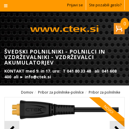
Prijavi se
Ste pozabili geslo?
0
ŠVEDSKI POLNILNIKI - POLNILCI IN
VZDRŽEVALNIKI - VZDRŽEVALCI
AKUMULATORJEV
KONTAKT med 9. in 17. uro: T 041 80 33 48 ali 041 608
400 ali ► info@ctek.si
Domov
Pribor za polnilnike-polnilce
Pribor za polnilnike
NOVO!