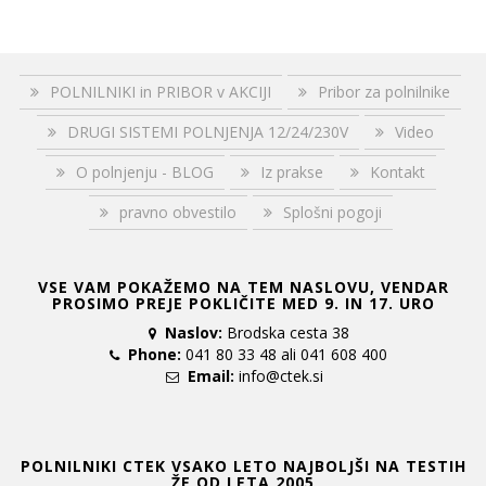
POLNILNIKI in PRIBOR v AKCIJI
Pribor za polnilnike
DRUGI SISTEMI POLNJENJA 12/24/230V
Video
O polnjenju - BLOG
Iz prakse
Kontakt
pravno obvestilo
Splošni pogoji
VSE VAM POKAŽEMO NA TEM NASLOVU, VENDAR
PROSIMO PREJE POKLIČITE MED 9. IN 17. URO
Naslov:
Brodska cesta 38
Phone:
041 80 33 48 ali 041 608 400
Email:
info@ctek.si
POLNILNIKI CTEK VSAKO LETO NAJBOLJŠI NA TESTIH
ŽE OD LETA 2005