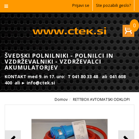
Prijavi se
Ste pozabili geslo?
0
ŠVEDSKI POLNILNIKI - POLNILCI IN
VZDRŽEVALNIKI - VZDRŽEVALCI
AKUMULATORJEV
KONTAKT med 9. in 17. uro: T 041 80 33 48 ali 041 608
400 ali ► info@ctek.si
Domov
RETTBOX AVTOMATSKI ODKLOPI