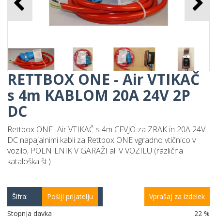
RETTBOX ONE - Air VTIKAČ
s 4m KABLOM 20A 24V 2P
DC
Rettbox ONE -Air VTIKAČ s 4m CEVJO za ZRAK in 20A 24V
DC napajalnimi kabli za Rettbox ONE vgradno vtičnico v
vozilo, POLNILNIK V GARAŽI ali V VOZILU (različna
kataloška št.)
Šifra:
Pošlji prijatelju
Vprašaj za izdelek
Stopnja davka
22 %