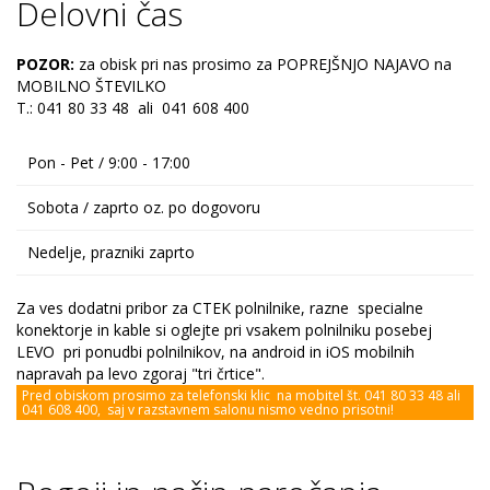
Delovni čas
POZOR:
za obisk pri nas prosimo za POPREJŠNJO NAJAVO na
MOBILNO ŠTEVILKO
T.: 041 80 33 48 ali 041 608 400
Pon - Pet / 9:00 - 17:00
Sobota / zaprto oz. po dogovoru
Nedelje, prazniki zaprto
Za ves dodatni pribor za CTEK polnilnike, razne specialne
konektorje in kable si oglejte pri vsakem polnilniku posebej
LEVO pri ponudbi polnilnikov, na android in iOS mobilnih
napravah pa levo zgoraj "tri črtice".
Pred obiskom prosimo za telefonski klic na mobitel št. 041 80 33 48 ali
041 608 400, saj v razstavnem salonu nismo vedno prisotni!