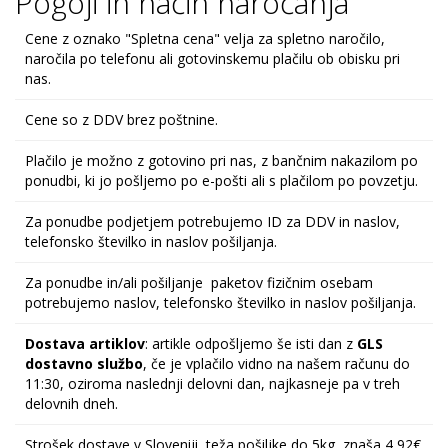
Pogoji in način naročanja
Cene z oznako "Spletna cena" velja za spletno naročilo,
naročila po telefonu ali gotovinskemu plačilu ob obisku pri
nas.
Cene so z DDV brez poštnine.
Plačilo je možno z gotovino pri nas, z bančnim nakazilom po
ponudbi, ki jo pošljemo po e-pošti ali s plačilom po povzetju.
Za ponudbe podjetjem potrebujemo ID za DDV in naslov,
telefonsko številko in naslov pošiljanja.
Za ponudbe in/ali pošiljanje paketov fizičnim osebam
potrebujemo naslov, telefonsko številko in naslov pošiljanja.
Dostava artiklov
: artikle odpošljemo še isti dan z
GLS
dostavno službo
, če je vplačilo vidno na našem računu do
11:30, oziroma naslednji delovni dan, najkasneje pa v treh
delovnih dneh.
Strošek dostave v Sloveniji, teža pošiljke do 5kg, znaša 4,92€